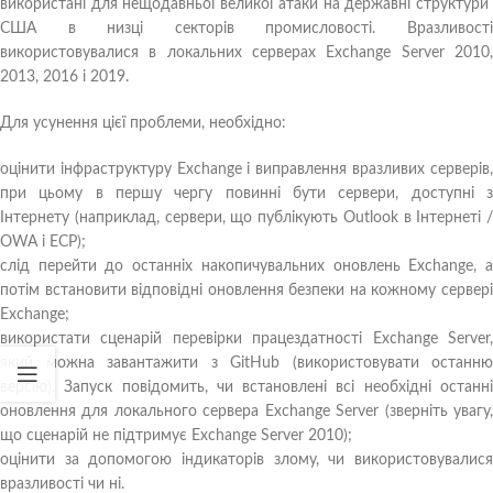
використані для нещодавньої великої атаки на державні структури
США в низці секторів промисловості. Вразливості
використовувалися в локальних серверах Exchange Server 2010,
2013, 2016 і 2019.
Для усунення цієї проблеми, необхідно:
оцінити інфраструктуру Exchange і виправлення вразливих серверів,
при цьому в першу чергу повинні бути сервери, доступні з
Інтернету (наприклад, сервери, що публікують Outlook в Інтернеті /
OWA і ECP);
слід перейти до останніх накопичувальних оновлень Exchange, а
потім встановити відповідні оновлення безпеки на кожному сервері
Exchange;
використати сценарій перевірки працездатності Exchange Server,
який можна завантажити з GitHub (використовувати останню
версію). Запуск повідомить, чи встановлені всі необхідні останні
оновлення для локального сервера Exchange Server (зверніть увагу,
що сценарій не підтримує Exchange Server 2010);
оцінити за допомогою індикаторів злому, чи використовувалися
вразливості чи ні.