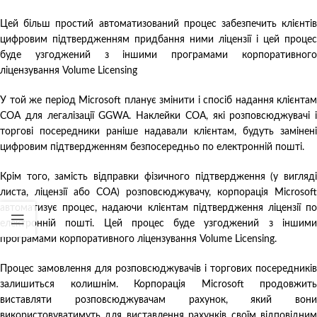
Цей більш простий автоматизований процес забезпечить клієнтів
цифровим підтвердженням придбання ними ліцензії і цей процес
буде узгоджений з іншими програмами корпоративного
ліцензування Volume Licensing
У той же період Microsoft планує змінити і спосіб надання клієнтам
COA для легалізації GGWA. Наклейки COA, які розповсюджувачі і
торгові посередники раніше надавали клієнтам, будуть замінені
цифровим підтвердженням безпосередньо по електронній пошті.
Крім того, замість відправки фізичного підтвердження (у вигляді
листа, ліцензії або COA) розповсюджувачу, корпорація Microsoft
автоматизує процес, надаючи клієнтам підтвердження ліцензії по
електронній пошті. Цей процес буде узгоджений з іншими
програмами корпоративного ліцензування Volume Licensing.
Процес замовлення для розповсюджувачів і торгових посередників
залишиться колишнім. Корпорація Microsoft продовжить
виставляти розповсюджувачам рахунок, який вони
використовуватимуть для виставлення рахунків своїм відповідним