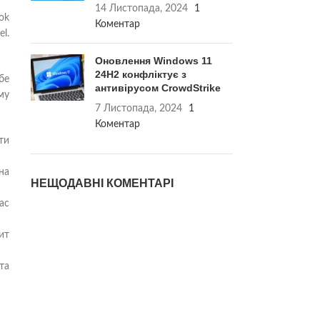
14 Листопада, 2024
1
ok
Коментар
l.
Оновлення Windows 11
24H2 конфліктує з
бе
антивірусом CrowdStrike
му
7 Листопада, 2024
1
Коментар
ти
на
НЕЩОДАВНІ КОМЕНТАРІ
ас
ит
та