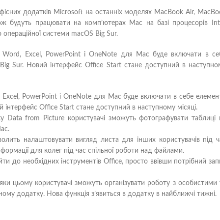
фісних додатків Microsoft на останніх моделях MacBook Air, MacBo
ож будуть працювати на комп’ютерах Mac на базі процесорів Inte
 операційної системи macOS Big Sur.
ів Word, Excel, PowerPoint і OneNote для Mac буде включати в се
ig Sur. Новий інтерфейс Office Start стане доступний в наступно
 Excel, PowerPoint і OneNote для Mac буде включати в себе елемен
й інтерфейс Office Start стане доступний в наступному місяці.
 Data from Picture користувачі зможуть фотографувати таблиці 
ac.
волить налаштовувати вигляд листа для інших користувачів під ч
формації для колег під час спільної роботи над файлами.
и до необхідних інструментів Office, просто ввівши потрібний зап
ки цьому користувачі зможуть організувати роботу з особистими 
му додатку. Нова функція з’явиться в додатку в найближчі тижні.