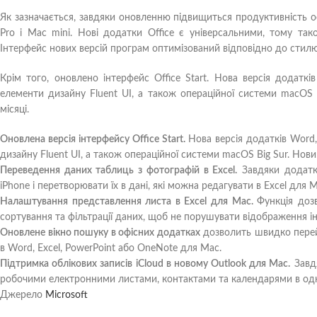
Як зазначається, завдяки оновленню підвищиться продуктивність о
Pro і Mac mini. Нові додатки Office є універсальними, тому так
Інтерфейс нових версій програм оптимізований відповідно до стилю
Крім того, оновлено інтерфейс Office Start. Нова версія додатк
елементи дизайну Fluent UI, а також операційної системи macOS B
місяці.
Оновлена ​​версія інтерфейсу Office Start.
Нова версія додатків Word,
дизайну Fluent UI, а також операційної системи macOS Big Sur. Нови
Переведення даних таблиць з фотографій в Excel.
Завдяки додатку
iPhone і перетворювати їх в дані, які можна редагувати в Excel для M
Налаштування представлення листа в Excel для Mac.
Функція доз
сортування та фільтрації даних, щоб не порушувати відображення ін
Оновлене вікно пошуку в офісних додатках
дозволить швидко перейт
в Word, Excel, PowerPoint або OneNote для Mac.
Підтримка облікових записів iCloud в новому Outlook для Mac.
Завдя
робочими електронними листами, контактами та календарями в одно
Джерело
Microsoft