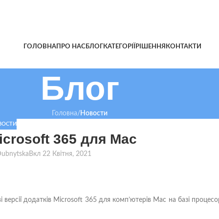
ГОЛОВНА
ПРО НАС
БЛОГ
КАТЕГОРІЇ
РІШЕННЯ
КОНТАКТИ
Блог
Головна
/
Новости
ВОСТИ
crosoft 365 для Mac
 Dubnytska
Вкл 22 Квітня, 2021
 версії додатків Microsoft 365 для комп’ютерів Mac на базі процесо