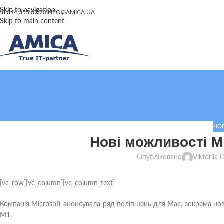
Skip to navigation
38 044 355 07 70
INFO@AMICA.UA
Skip to main content
НО
Нові можливості Mi
Опубліковано
Viktoriia
[vc_row][vc_column][vc_column_text]
Компанія Microsoft анонсувала ряд поліпшень для Mac, зокрема нові
M1.