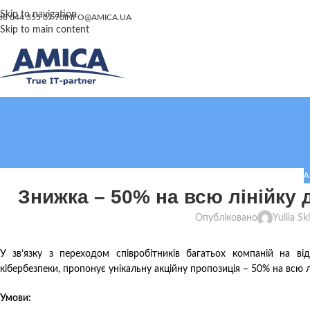
Skip to navigation
38 044 355 07 70
INFO@AMICA.UA
Skip to main content
А
Знижка – 50% на всю лінійку 
Опубліковано
Yuliia S
У зв’язку з переходом співробітників багатьох компаній на ві
кібербезпеки, пропонує унікальну акційну пропозиція – 50% на всю л
Умови: