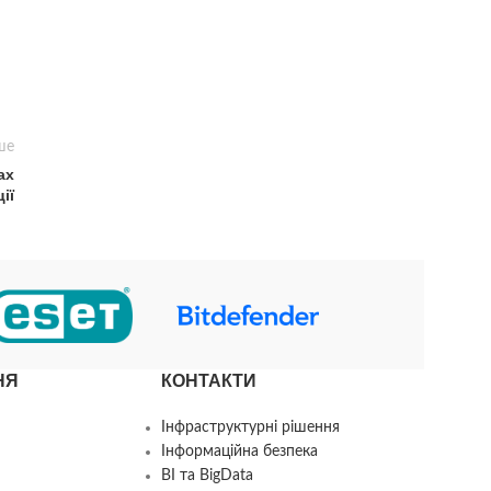
ше
ах
ії
НЯ
КОНТАКТИ
Інфраструктурні рішення
Інформаційна безпека
BI та BigData