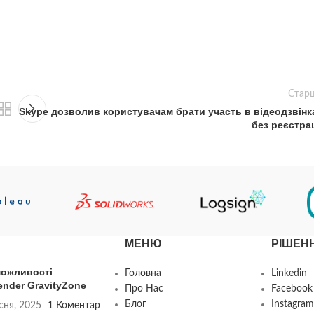
Стар
Skype дозволив користувачам брати участь в відеодзвінк
без реєстрац
МЕНЮ
РІШЕН
можливості
Головна
Linkedin
ender GravityZone
Про Нас
Facebook
Блог
Instagram
сня, 2025
1 Коментар