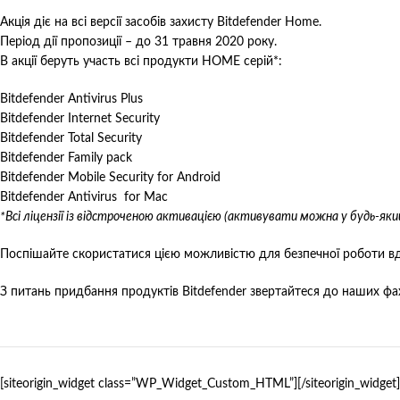
Акція діє на всі версії засобів захисту Bitdefender Home.
Період дії пропозиції – до 31 травня 2020 року.
В акції беруть участь всі продукти HOME серій*:
Bitdefender Antivirus Plus
Bitdefender Internet Security
Bitdefender Total Security
Bitdefender Family pack
Bitdefender Mobile Security for Android
Bitdefender Antivirus for Mac
*Всі ліцензії із відстроченою активацією (активувати можна у будь-який
Поспішайте скористатися цією можливістю для безпечної роботи в
З питань придбання продуктів Bitdefender звертайтеся до наших фах
[siteorigin_widget class=”WP_Widget_Custom_HTML”]
[/siteorigin_widget]