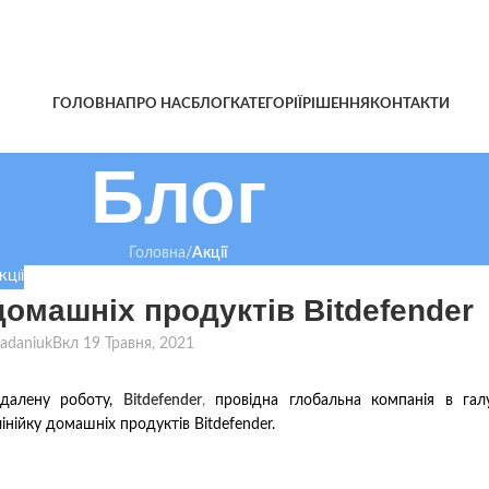
ГОЛОВНА
ПРО НАС
БЛОГ
КАТЕГОРІЇ
РІШЕННЯ
КОНТАКТИ
Блог
Головна
/
Акції
КЦІЇ
домашніх продуктів Bitdefender
kladaniuk
Вкл 19 Травня, 2021
ддалену роботу,
Bitdefender
,
провідна глобальна
компанія в галу
інійку домашніх продуктів Bitdefender.