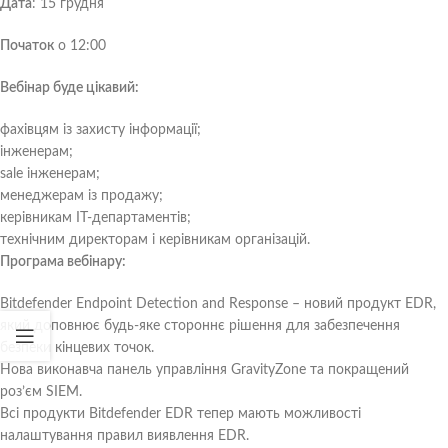
Дата
: 15 грудня
Початок
о 12:00
Вебінар буде цікавий:
фахівцям із захисту інформації;
інженерам;
sale інженерам;
менеджерам із продажу;
керівникам IT-департаментів;
технічним директорам і керівникам організацій.
Програма вебінару:
Bitdefender Endpoint Detection and Response – новий продукт EDR,
який доповнює будь-яке стороннє рішення для забезпечення
безпеки кінцевих точок.
Нова виконавча панель управління GravityZone та покращений
роз’єм SIEM.
Всі продукти Bitdefender EDR тепер мають можливості
налаштування правил виявлення EDR.