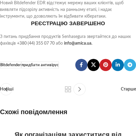
Новий Bitdefender EDR відстежує мережу ваших клієнтів, щоб
виявляти підозрілу активність на ранньому етапі, і надає
інструменти, що дозволяють їм відбивати кібератаки.
РЕЄСТРАЦІЮ ЗАВЕРШЕНО
З питань придбання продуктів Senhasegura звертайтеся до наших
фахівців
+380 (44) 355 07 70
або
info@amica.ua.
Bitdefender
придбати антивірус
Новіші
Старше
Схожі повідомлення
23
Як організаціям захиститися від