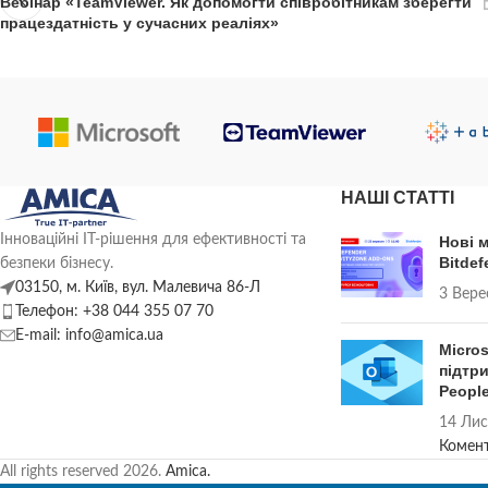
Вебінар «TeamViewer. Як допомогти співробітникам зберегти
працездатність у сучасних реаліях»
НАШІ СТАТТІ
Інноваційні ІТ-рішення для ефективності та
Нові 
Bitdef
безпеки бізнесу.
03150, м. Київ, вул. Малевича 86-Л
3 Вере
Телефон: +38 044 355 07 70
E-mail: info@amica.ua
Micro
підтри
Peopl
14 Лис
Комен
All rights reserved
2026.
Amica.