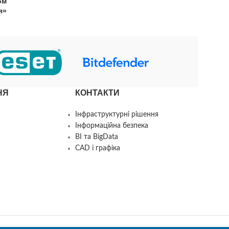
ом
я»
НЯ
КОНТАКТИ
Інфраструктурні рішення
Інформаційна безпека
BI та BigData
CAD і графіка