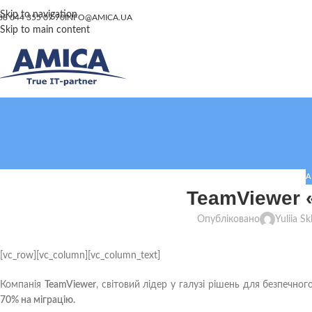
Skip to navigation
38 044 355 07 70
INFO@AMICA.UA
Skip to main content
А
TeamViewer «
Опубліковано
Yuliia S
[vc_row][vc_column][vc_column_text]
Компанія
TeamViewer
, світовий лідер у галузі рішень для безпечн
70% на міграцію.