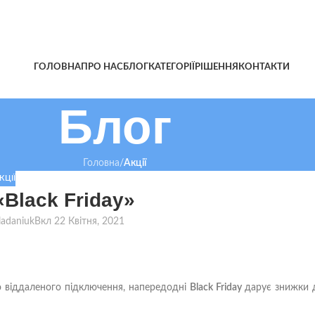
ГОЛОВНА
ПРО НАС
БЛОГ
КАТЕГОРІЇ
РІШЕННЯ
КОНТАКТИ
Блог
Головна
/
Акції
КЦІЇ
Black Friday»
kladaniuk
Вкл 22 Квітня, 2021
ого віддаленого підключення, напередодні
Black Friday
дарує знижки 