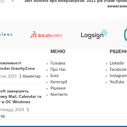
Звіт Acronis про кіберзагрози: 2021 рік стане «рок
вимаганн
МЕНЮ
РІШЕН
можливості
Головна
Linkedin
ender GravityZone
Про Нас
Facebook
Блог
Instagram
сня, 2025
1 Коментар
Категорії
YouTube
Рішення
soft завершить
Контакти
мку Mail, Calendar та
e в ОС Windows
топада, 2024
1
тар