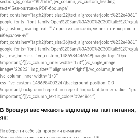
section_bg_color=”#f7f6f6″][vc_column][vc_custom_heading
text=”Безкоштовна PDF-брошура”
font_container=”tag:h2|font_size:22|text_align:center|color:%232e4861″
google_fonts=”font_family:Open%20Sans%3A300%2C300italic%2Cregul
[vc_custom_heading text=”“7 простих способів, як не стати жертвою
кіберзлочину“”
font_container=”tag:h2|font_size:36|text_align:center|color:%232e4861″
google_fonts=”font_family:Open%20Sans%3A300%2C300italic%2Cregul
[vc_row_inner css=”.vc_custom_1486984446549{margin-top: 10px
!important;}”][vc_column_inner width=”1/3″][vc_single_image
image=”22823″ img_size=”” alignment=”right”][/vc_column_inner]
[vc_column_inner width=”1/3″
css=”.vc_custom_1486984003247{background-position: 0 0
!important;background-repeat: no-repeat !important;border-radius: 1px
!important;}”][vc_column_text it_color=”#2e4861″]
В брошурі вас чекають відповіді на такі питання,
як:
Як вберегти себе від програми вимагача.