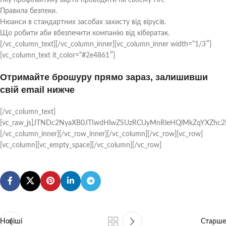
Яку профілактику варто проводити на своєму ПК.
Правила безпеки.
Нюанси в стандартних засобах захисту від вірусів.
Що робити аби вбезпечити компанію від кібератак.
[/vc_column_text][/vc_column_inner][vc_column_inner width=”1/3″]
[vc_column_text it_color=”#2e4861″]
Отримайте брошуру прямо зараз, залишивши
свій email нижче
[/vc_column_text]
[vc_raw_js]JTNDc2NyaXB0JTIwdHlwZSUzRCUyMnRleHQlMkZqYXZhc
[/vc_column_inner][/vc_row_inner][/vc_column][/vc_row][vc_row]
[vc_column][vc_empty_space][/vc_column][/vc_row]
Новіші
Старше