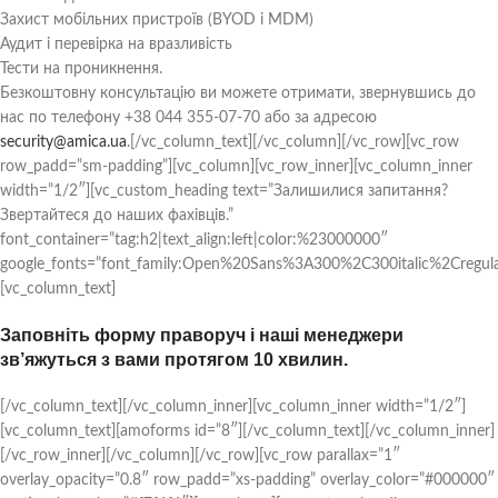
Захист мобільних пристроїв (BYOD і MDM)
Аудит і перевірка на вразливість
Тести на проникнення.
Безкоштовну консультацію ви можете отримати, звернувшись до
нас по телефону +38 044 355-07-70 або за адресою
security@amica.ua
.[/vc_column_text][/vc_column][/vc_row][vc_row
row_padd=”sm-padding”][vc_column][vc_row_inner][vc_column_inner
width=”1/2″][vc_custom_heading text=”Залишилися запитання?
Звертайтеся до наших фахівців.”
font_container=”tag:h2|text_align:left|color:%23000000″
google_fonts=”font_family:Open%20Sans%3A300%2C300italic%2Cregul
[vc_column_text]
Заповніть форму праворуч і наші менеджери
зв’яжуться з вами протягом 10 хвилин.
[/vc_column_text][/vc_column_inner][vc_column_inner width=”1/2″]
[vc_column_text][amoforms id=”8″][/vc_column_text][/vc_column_inner]
[/vc_row_inner][/vc_column][/vc_row][vc_row parallax=”1″
overlay_opacity=”0.8″ row_padd=”xs-padding” overlay_color=”#000000″