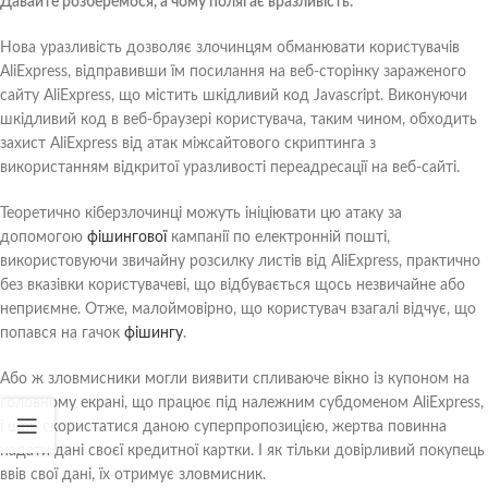
Давайте розберемося, а чому полягає вразливість.
Нова уразливість дозволяє злочинцям обманювати користувачів
AliExpress, відправивши їм посилання на веб-сторінку зараженого
сайту AliExpress, що містить шкідливий код Javascript. Виконуючи
шкідливий код в веб-браузері користувача, таким чином, обходить
захист AliExpress від атак міжсайтового скриптинга з
використанням відкритої уразливості переадресації на веб-сайті.
Теоретично кіберзлочинці можуть ініціювати цю атаку за
допомогою
фішингової
кампанії по електронній пошті,
використовуючи звичайну розсилку листів від AliExpress, практично
без вказівки користувачеві, що відбувається щось незвичайне або
неприємне. Отже, малоймовірно, що користувач взагалі відчує, що
попався на гачок
фішингу
.
Або ж зловмисники могли виявити спливаюче вікно із купоном на
головному екрані, що працює під належним субдоменом AliExpress,
і щоб скористатися даною суперпропозицією, жертва повинна
надати дані своєї кредитної картки. І як тільки довірливий покупець
ввів свої дані, їх отримує зловмисник.