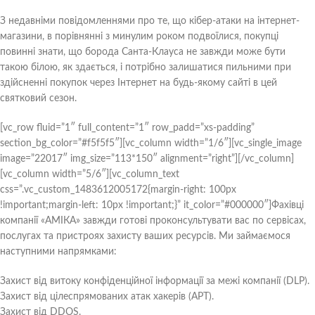
З недавніми повідомленнями про те, що кібер-атаки на інтернет-
магазини, в порівнянні з минулим роком подвоїлися, покупці
повинні знати, що борода Санта-Клауса не завжди може бути
такою білою, як здається, і потрібно залишатися пильними при
здійсненні покупок через Інтернет на будь-якому сайті в цей
святковий сезон.
[vc_row fluid=”1″ full_content=”1″ row_padd=”xs-padding”
section_bg_color=”#f5f5f5″][vc_column width=”1/6″][vc_single_image
image=”22017″ img_size=”113*150″ alignment=”right”][/vc_column]
[vc_column width=”5/6″][vc_column_text
css=”.vc_custom_1483612005172{margin-right: 100px
!important;margin-left: 10px !important;}” it_color=”#000000″]Фахівці
компанії «АМІКА» завжди готові проконсультувати вас по сервісах,
послугах та пристроях захисту ваших ресурсів. Ми займаємося
наступними напрямками:
Захист від витоку конфіденційної інформації за межі компанії (DLP).
Захист від цілеспрямованих атак хакерів (APT).
Захист від DDOS.