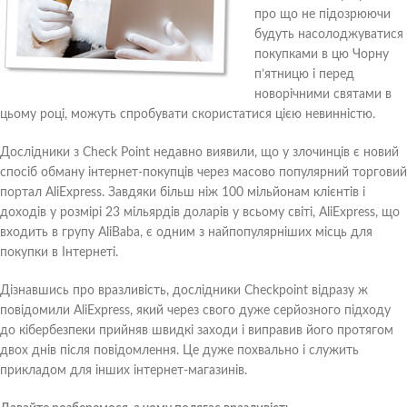
про що не підозрюючи
будуть насолоджуватися
покупками в цю Чорну
п’ятницю і перед
новорічними святами в
цьому році, можуть спробувати скористатися цією невинністю.
Дослідники з Check Point недавно виявили, що у злочинців є новий
спосіб обману інтернет-покупців через масово популярний торговий
портал AliExpress. Завдяки більш ніж 100 мільйонам клієнтів і
доходів у розмірі 23 мільярдів доларів у всьому світі, AliExpress, що
входить в групу AliBaba, є одним з найпопулярніших місць для
покупки в Інтернеті.
Дізнавшись про вразливість, дослідники Checkpoint відразу ж
повідомили AliExpress, який через свого дуже серйозного підходу
до кібербезпеки прийняв швидкі заходи і виправив його протягом
двох днів після повідомлення. Це дуже похвально і служить
прикладом для інших інтернет-магазинів.