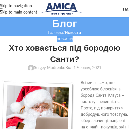
Skip to navigation
Skip to main content
Блог
Головна
/
Новости
НОВОСТИ
Хто ховається під бородою
Санти?
Sergey Mudrenko
Вкл 1 Червня, 2021
Всі ми знаємо, що
уособлює білосніжна
борода Санта Клауса –
чистоту і невинність.
Проте, під прикриттям
добродушного товстуна,
кібер-злочинці, націлені
на онлайн-покупців, які ні