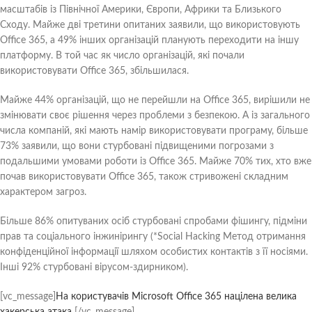
масштабів із Північної Америки, Європи, Африки та Близького
Сходу. Майже дві третини опитаних заявили, що використовують
Office 365, а 49% інших організацій планують переходити на іншу
платформу. В той час як число організацій, які почали
використовувати Office 365, збільшилася.
Майже 44% організацій, що не перейшли на Office 365, вирішили не
змінювати своє рішення через проблеми з безпекою. А із загального
числа компаній, які мають намір використовувати програму, більше
73% заявили, що вони стурбовані підвищеними погрозами з
подальшими умовами роботи із Office 365. Майже 70% тих, хто вже
почав використовувати Office 365, також стривожені складним
характером загроз.
Більше 86% опитуваних осіб стурбовані спробами фішингу, підміни
прав та соціального інжинірингу (*Social Hacking Метод отримання
конфіденційної інформації шляхом особистих контактів з її носіями.
Інші 92% стурбовані вірусом-здирником).
[vc_message]
На користувачів Microsoft Office 365 націлена велика