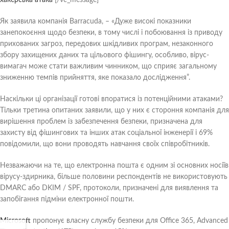
хакерська атака
[/vc_message]
Як заявила компанія Barracuda, – «Дуже високі показники
занепокоєння щодо безпеки, в тому числі і побоювання із приводу
прихованих загроз, передових шкідливих програм, незаконного
збору захищених даних та цільового фішингу, особливо, вірус-
вимагач може стати важливим чинником, що сприяє загальному
зниженню темпів прийняття, яке показало дослідження”.
Наскільки ці організації готові впоратися із потенційними атаками?
Тільки третина опитаних заявили, що у них є стороння компанія для
вирішення проблем із забезпечення безпеки, призначена для
захисту від фішингових та інших атак соціальної інженерії і 69%
повідомили, що вони проводять навчання своїх співробітників.
Незважаючи на те, що електронна пошта є одним зі основних носіїв
вірусу-здирника, більше половини респондентів не використовують
DMARC або DKIM / SPF, протоколи, призначені для виявлення та
запобігання підміни електронної пошти.
Microsoft
пропонує власну службу безпеки для Office 365, Advanced