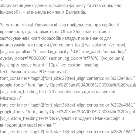
збору захищених даних, цільового фішингу та атак соціальної
інженерії », – зазначила компанія Barracuda.
За останні місяці з’явилося кілька повідомлень про серйозні
вразливості, що впливають на Office 365, і навіть атак із
застосуванням новітніх засобів нападу, призначених для
користувачів платформи.[/vc_column_text][/vc_column][/vc_row]
[vc_row parallax=”1″ overlay_opacity=”0.8″ row_padd=”xs-padding”
overlay_color=”#000000″ section_bg_color=”#f7f6f6″][vc_column]
[vc_empty_space height=”10px”][vc_custom_heading
text=”Безкоштовна PDF-брошура”
font_container=”tag:h2|font_size:22|text_align:center|color:%232e4861″
google_fonts=”font_family:Open%20Sans%3A300%2C300italic%2Cregul
[vc_custom_heading text=”«3 способи заощадити на купівлі
Microsoft»”
font_container=”tag:h2|font_size:36|text_align:center|color:%232e4861″
google_fonts=”font_family:Open%20Sans%3A300%2C300italic%2Cregul
[vc_custom_heading text=”Як купувати продукти Майкрософт із
вигодою для своєї компанії”
font_container=”tag:h2|font_size:18|text_align:center|color:%232e4861″