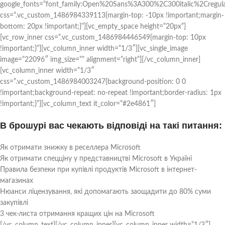
google_fonts=”font_family:Open%20Sans%3A300%2C300italic%2Cregul
css=”.vc_custom_1486984339113{margin-top: -10px !important;margin-
bottom: 20px !important;}”][vc_empty_space height=”20px”]
[vc_row_inner css=”.vc_custom_1486984446549{margin-top: 10px
!important;}”][vc_column_inner width=”1/3″][vc_single_image
image=”22096″ img_size=”” alignment=”right”][/vc_column_inner]
[vc_column_inner width=”1/3″
css=”.vc_custom_1486984003247{background-position: 0 0
!important;background-repeat: no-repeat !important;border-radius: 1px
!important;}”][vc_column_text it_color=”#2e4861″]
В брошурі вас чекають відповіді на такі питання:
Як отримати знижку в реселлера Microsoft
Як отримати спецціну у представництві Microsoft в Україні
Правила безпеки при купівлі продуктів Microsoft в інтернет-
магазинах
Нюанси ліцензування, які допомагають заощадити до 80% суми
закупівлі
3 чек-листа отримання кращих цін на Microsoft
[/vc_column_text][/vc_column_inner][vc_column_inner width=”1/3″]