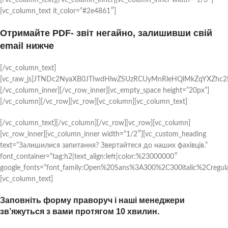
[vc_column_text it_color=”#2e4861″]
Отримайте PDF- звіт негайно, залишивши свій
email нижче
[/vc_column_text]
[vc_raw_js]JTNDc2NyaXB0JTIwdHlwZSUzRCUyMnRleHQlMkZqYXZhc
[/vc_column_inner][/vc_row_inner][vc_empty_space height=”20px”]
[/vc_column][/vc_row][vc_row][vc_column][vc_column_text]
[/vc_column_text][/vc_column][/vc_row][vc_row][vc_column]
[vc_row_inner][vc_column_inner width=”1/2″][vc_custom_heading
text=”Залишилися запитання? Звертайтеся до наших фахівців.”
font_container=”tag:h2|text_align:left|color:%23000000″
google_fonts=”font_family:Open%20Sans%3A300%2C300italic%2Cregul
[vc_column_text]
Заповніть форму праворуч і наші менеджери
зв’яжуться з вами протягом 10 хвилин.