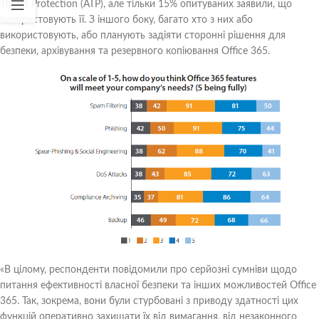
Threat Protection (ATP), але тільки 15% опитуваних заявили, що
використовують її. З іншого боку, багато хто з них або
використовують, або планують задіяти сторонні рішення для
безпеки, архівування та резервного копіювання Office 365.
«В цілому, респонденти повідомили про серйозні сумніви щодо
питання ефективності власної безпеки та інших можливостей Office
365. Так, зокрема, вони були стурбовані з приводу здатності цих
функцій оперативно захищати їх від вимагання, від незаконного