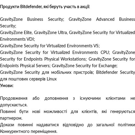
Продукти Bitdefender, які беруть участь в акції:
GravityZone Business Security; GravityZone Advanced Business
Security;
GravityZone Elite, GravityZone Ultra, GravityZone Security for Virtualized
Environments VDI;
GravityZone Security for Virtualized Environments VS;
GravityZone Security for Virtualized Environments CPU; GravityZone
Security for Endpoints Physical Workstations; GravityZone Security for
Endpoints Physical Servers; GravityZone Security for Exchange;
GravityZone Security для мобільних пристроїв; Bitdefender Security
для поштових серверів Linux
Умови:
Продовження або доповнення з існуючими клієнтами не
допускається.
Повинні бути нові можливості для клієнтів, які генеруються
партнером.
Докази повинні надаватися відповідно до загальної політики
Конкурентного переміщення.