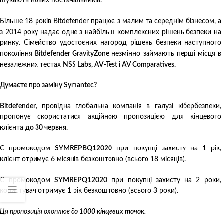
шукають нових постачальників.
Більше 18 років Bitdefender працює з малим та середнім бізнесом, а
з 2014 року надає одне з найбільш комплексних рішень безпеки на
ринку. Сімейство удостоєних нагород рішень безпеки наступного
покоління
Bitdefender GravityZone
незмінно займають перші місця 
незалежних тестах
NSS Labs, AV-Test і AV Comparatives.
Думаєте про заміну Symantec?
Bitdefender
, провідна глобальна компанія в галузі кібербезпеки,
пропонує скористатися акційною пропозицією для кінцевого
клієнта
до 30 червня.
С промокодом
SYMREPBQ12020
при покупці захисту на 1 рік,
клієнт отримує 6 місяців безкоштовно (всього 18 місяців).
С промокодом
SYMREPQ12020
при покупці захисту на 2 роки,
користувач отримує 1 рік безкоштовно (всього 3 роки).
Ця пропозиція охоплює
до 1000 кінцевих точок.