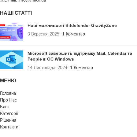
E-mail: info@amica.ua
НАШІ СТАТТІ
Нові можливості Bitdefender GravityZone
3 Вересня, 2025
1 Коментар
Microsoft завершить підтримку Mail, Calendar та
People в ОС Windows
14 Листопада, 2024
1 Коментар
МЕНЮ
Головна
Про Нас
Блог
Категорії
Рішення
Контакти