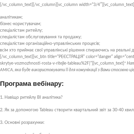
[/vc_column_text][/vc_column][vc_column width=”3/4″][vc_column_text
аналітикам;
бізнес-користувачам;
спеціалістам ритейлу;
спеціалістам обслуговування та продажу;
спеціалістам організаційно-управлінських процесів;
всім хто приймає свої управлінські рішення спираючись на реальні дан
[/vc_column_text][vc_btn title=”РЕЄСТРАЦІЯ” color=”danger” align=”c
skrytye-vozmozhnosti-rosta-v-ritejle-tableau%2F|”][vc_column_text]
* На
AMICA, яка буде використовувати її для комунікації з Вами стосовно цієї
Програма вебінару:
1. Навіщо ритейлу BI аналітика?
2. Як за допомогою Tableau створити квартальний звіт за 30-40 хвил
3. Основні розрахунки: