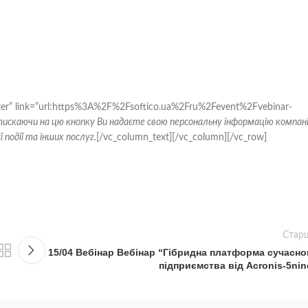
enter” link=”url:https%3A%2F%2Fsoftico.ua%2Fru%2Fevent%2Fvebinar-
тискаючи на цю кнопку Ви надаєте свою персональну інформацію компані
 події та інших послуг.
[/vc_column_text][/vc_column][/vc_row]
Стар
15/04 Вебінар Вебінар “Гібридна платформа сучасно
підприємства від Acronis-5nin