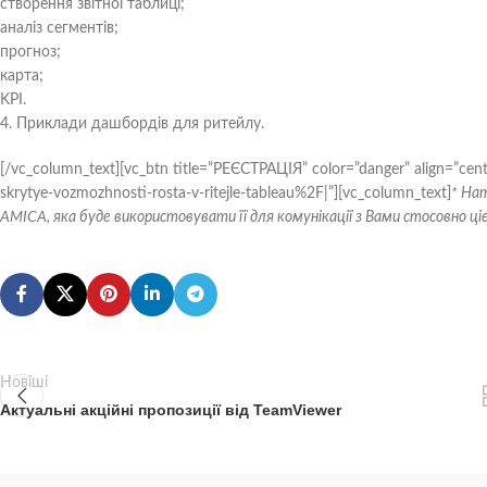
створення звітної таблиці;
аналіз сегментів;
прогноз;
карта;
KPI.
4. Приклади дашбордів для ритейлу.
[/vc_column_text][vc_btn title=”РЕЄСТРАЦІЯ” color=”danger” align=”c
skrytye-vozmozhnosti-rosta-v-ritejle-tableau%2F|”][vc_column_text]
* На
AMICA, яка буде використовувати її для комунікації з Вами стосовно цієї
Новіші
Актуальні акційні пропозиції від TeamViewer