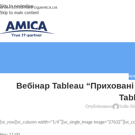
Skip to navigation
38 044 355 07 70
INFO@AMICA.UA
Skip to main content
НО
Вебінар Tableau “Приховані
Tab
Опубліковано
Yuliia S
[vc_row][vc_column width=”1/4″][vc_single_image image=”27632″][vc_c