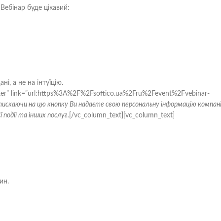
]Вебінар буде цікавий:
і, а не на інтуїцію.
enter” link=”url:https%3A%2F%2Fsoftico.ua%2Fru%2Fevent%2Fvebinar-
тискаючи на цю кнопку Ви надаєте свою персональну інформацію компані
 події та інших послуг.
[/vc_column_text][vc_column_text]
ин.