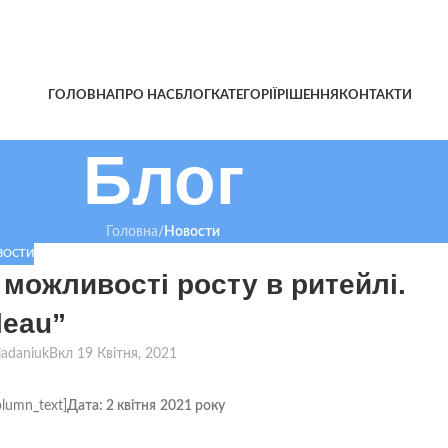
ГОЛОВНА
ПРО НАС
БЛОГ
КАТЕГОРІЇ
РІШЕННЯ
КОНТАКТИ
Блог
Головна
/
Новости
ВОСТИ
 можливості росту в ритейлі.
leau”
kladaniuk
Вкл 19 Квітня, 2021
olumn_text]
Дата: 2 квітня
2021 року