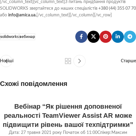
[/vc_column_text][vc_column_text]З питань придбання продуктів
SOLIDWORKS звертайтеся до наших спеціалістів
+380 (44) 355 07 70
або
info@amica.ua.
[/vc_column_text][/vc_column][/vc_row]
solidworks
вебинар
Новіші
Старше
Схожі повідомлення
25
Вебінар “Як рішення доповненої
ТРА
реальності TeamViewer Assist AR може
підвищити рівень вашої техпідтримки”
Дата: 27 травня 2021 року Початок об 11:00Спікер:Максим