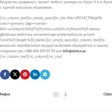
бюджетно развернуть проект любого размера на Hyper-V и в Azure
с единой консолью управления.
[/vc_column_text][vc_empty_space][vc_btn title=»РЕГИСТРАЦИЯ»
color=»primary» align=»center»
link=»url:https%3A%2F%2Fsoftico.ua%2Fru%2Fevent%2Fvebinar-
gibridnaya-platforma-sovremennogo-predpriyatiya-ot-acronis-
5nine%2F||target:%20_blank|»][vc_empty_space][vc_column_text]По
вопросам приобретения продуктов
Acronis
обращайтесь к нашим
специалистам
+380 (44) 355 07 70
или
info@amica.ua.
[/vc_column_text][/vc_column][/vc_row]
Newer
Older