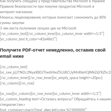
Как получить спеццену у представительства Microsoft в Украине
Правила безопасности при покупке продуктов Microsoft в
интернет-магазинах
Нюансы лицензирования, которые помогают сэкономить до 80%
суммы закупки
3 чек-листа получения лучших цен на Microsoft
[/vc_column_text][/vc_column_inner][vc_column_inner width=»1/3″]
[vc_column_text it_color=»#2e4861″]
Получите PDF-отчет немедленно, оставив свой
email ниже
[/vc_column_text]
[vc_raw_js]JTNDc2NyaXB0JTIwdHlwZSUzRCUyMnRleHQlMkZqYXZhc
[/vc_column_inner][/vc_row_inner][vc_empty_space height=»20px»]
[/vc_column][/vc_row]
[vc_row][vc_column][vc_row_inner][vc_column_inner width=»1/2″]
[vc_custom_heading text=»Остались вопросы? Обращайтесь к нашим
специалистам.»
font_container=»tag:h2|text_align:left|color:%23000000″