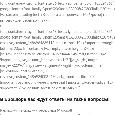
font_container=»tag:h2|font_size:36|text_align:center|color:%232e4861″
google_fonts=»font_family:Open%20Sans%3A300%2C300italic%2Cregul
[vc_custom_heading text=»Как покупать продукты Майкрософт с
выгодой для своей компании
»
font_container=»tag:h2|font_size:18|text_align:center|color:%232e4861″
google_fonts=»font_family:Open%20Sans%3A300%2C300italic%2Cregul
css=».vc_custom_1486984339113{margin-top: -10px !important;margin-
bottom: 20px !important;}»][vc_empty_space height=»20px»]
[vc_row_inner css=».vc_custom_1486984446549{margin-top: 10px
!important;}»][vc_column_inner width=»1/3″][vc_single_image
image=»22096″ img_size=»» alignment=»right»][/vc_column_inner]
[vc_column_inner width=»1/3″
css=».vc_custom_1486984003247{background-position: 0 0
!important;background-repeat: no-repeat !important;border-radius: 1px
!important;}»][vc_column_text it_color=»#2e4861″]
В брошюре вас ждут ответы на такие вопросы:
Как получить скидку у реселлера Microsoft