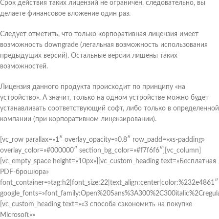
Срок действия таких лицензий не ограничен, следовательно, вы
делаете финансовое вложение один раз.
Следует отметить, что только корпоративная лицензия имеет
возможность downgrade (легальная возможность использования
предыдущих версий). Остальные версии лишены таких
возможностей.
Лицензия данного продукта происходит по принципу «на
устройство». А значит, только на одном устройстве можно будет
устанавливать соответствующий софт, либо только в определенной
компании (при корпоративном лицензировании).
[vc_row parallax=»1″ overlay_opacity=»0.8″ row_padd=»xs-padding»
overlay_color=»#000000″ section_bg_color=»#f7f6f6″][vc_column]
[vc_empty_space height=»10px»][vc_custom_heading text=»Бесплатная
PDF-брошюра»
font_container=»tag:h2|font_size:22|text_align:center|color:%232e4861″
google_fonts=»font_family:Open%20Sans%3A300%2C300italic%2Cregul
[vc_custom_heading text=»«3 способа сэкономить на покупке
Microsoft»»