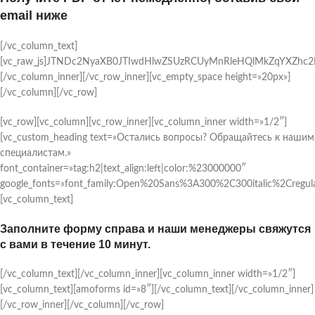
email ниже
[/vc_column_text]
[vc_raw_js]JTNDc2NyaXB0JTIwdHlwZSUzRCUyMnRleHQlMkZqYXZhc
[/vc_column_inner][/vc_row_inner][vc_empty_space height=»20px»]
[/vc_column][/vc_row]
[vc_row][vc_column][vc_row_inner][vc_column_inner width=»1/2″]
[vc_custom_heading text=»Остались вопросы? Обращайтесь к нашим
специалистам.»
font_container=»tag:h2|text_align:left|color:%23000000″
google_fonts=»font_family:Open%20Sans%3A300%2C300italic%2Cregul
[vc_column_text]
Заполните форму справа и наши менеджеры свяжутся
с вами в течение 10 минут.
[/vc_column_text][/vc_column_inner][vc_column_inner width=»1/2″]
[vc_column_text][amoforms id=»8″][/vc_column_text][/vc_column_inner]
[/vc_row_inner][/vc_column][/vc_row]