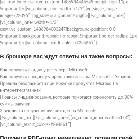
[vc_row_inner css=».vc_custom_1486984446549{margin-top: 10px
!important;}»][vc_column_inner width=»1/3″][vc_single_image
image=»22096″ img_size=»» alignment=»right»][/vc_column_inner]
[vc_column_inner width=»1/3″
css=».vc_custom_1486984003247{background-position: 0 0
!important;background-repeat: no-repeat !important;border-radius: 1px
!important;}»][vc_column_text it_color=»#2e4861″]
В брошюре вас ждут ответы на такие вопросы:
Как получить скидку у реселлера Microsoft
Как получить спеццену у представительства Microsoft в Украине
Правила безопасности при покупке продуктов Microsoft в
интернет-магазинах
Нюансы лицензирования, которые помогают сэкономить до 80%
суммы закупки
3 чек-листа получения лучших цен на Microsoft
[/vc_column_text][/vc_column_inner][vc_column_inner width=»1/3″]
[vc_column_text it_color=»#2e4861″]
Получите PDF-отчет немедленно, оставив свой