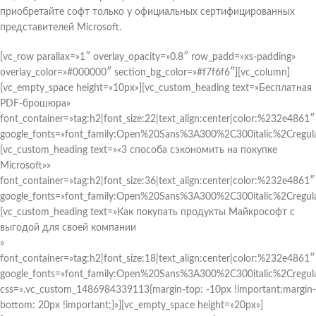
приобретайте софт только у официальных сертифицированных
представителей Microsoft.
[vc_row parallax=»1″ overlay_opacity=»0.8″ row_padd=»xs-padding»
overlay_color=»#000000″ section_bg_color=»#f7f6f6″][vc_column]
[vc_empty_space height=»10px»][vc_custom_heading text=»Бесплатная
PDF-брошюра»
font_container=»tag:h2|font_size:22|text_align:center|color:%232e4861″
google_fonts=»font_family:Open%20Sans%3A300%2C300italic%2Cregul
[vc_custom_heading text=»«3 способа сэкономить на покупке
Microsoft»»
font_container=»tag:h2|font_size:36|text_align:center|color:%232e4861″
google_fonts=»font_family:Open%20Sans%3A300%2C300italic%2Cregul
[vc_custom_heading text=»Как покупать продукты Майкрософт с
выгодой для своей компании
»
font_container=»tag:h2|font_size:18|text_align:center|color:%232e4861″
google_fonts=»font_family:Open%20Sans%3A300%2C300italic%2Cregul
css=».vc_custom_1486984339113{margin-top: -10px !important;margin-
bottom: 20px !important;}»][vc_empty_space height=»20px»]