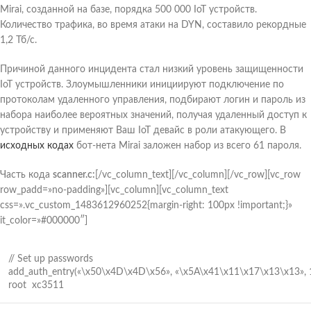
Mirai, созданной на базе, порядка 500 000 IoT устройств.
Количество трафика, во время атаки на DYN, составило рекордные
1,2 Тб/с.
Причиной данного инцидента стал низкий уровень защищенности
IoT устройств. Злоумышленники инициируют подключение по
протоколам удаленного управления, подбирают логин и пароль из
набора наиболее вероятных значений, получая удаленный доступ к
устройству и применяют Ваш IoT девайс в роли атакующего. В
исходных кодах
бот-нета Mirai заложен набор из всего 61 пароля.
Часть кода
scanner.c:
[/vc_column_text][/vc_column][/vc_row][vc_row
row_padd=»no-padding»][vc_column][vc_column_text
css=».vc_custom_1483612960252{margin-right: 100px !important;}»
it_color=»#000000″]
// Set up passwords
add_auth_entry(«\x50\x4D\x4D\x56», «\x5A\x41\x11\x17\x13\x13»,
root xc3511