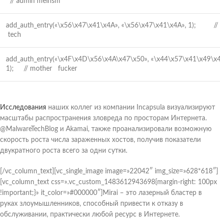
// admin meinsm
add_auth_entry(«\x56\x47\x41\x4A», «\x56\x47\x41\x4A», 1); // 
tech
add_auth_entry(«\x4F\x4D\x56\x4A\x47\x50», «\x44\x57\x41\x49\x4
1); // mother fucker
Исследования
наших коллег из компании Incapsula визуализируют
масштабы распространения зловреда по просторам Интернета.
@MalwareTechBlog и Akamai, также проанализировали возможную
скорость роста числа зараженных хостов, получив показатели
двукратного роста всего за одни сутки.
[/vc_column_text][vc_single_image image=»22042″ img_size=»628*618″]
[vc_column_text css=».vc_custom_1483612943698{margin-right: 100px
!important;}» it_color=»#000000″]Mirai – это лазерный бластер в
руках злоумышленников, способный привести к отказу в
обслуживании, практически любой ресурс в Интернете.