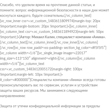
Спасибо, что уделили время на прочтение данной статьи, и
помните: вопрос информационной безопасности в наши дни может
коснуться каждого, будьте сознательны.[/vc_column_text]
[vc_row_inner css=».vc_custom_1483611809974{margin-top: 20px
!important;margin-bottom: 20px !important;}»][vc_column_inner]
[vc_column_text css=».vc_custom_1483611894923{margin-left: 50px
!important;}»]
Автор: Михаил Калин, специалист компании «Амика».
[/vc_column_text][/vc_column_inner][/vc_row_inner][/vc_column]
[/vc_row][vc_row row_padd=»xs-padding» section_bg_color=»#f5f5f5″]
[vc_column width=»1/6″][vc_single_image image=»22017″
img_size=»113*150″ alignment=»right»][/vc_column][vc_column
width=»5/6″][vc_column_text
css=».vc_custom_1483612005172{margin-right: 100px
!important;margin-left: 10px !important;}»
it_color=»#000000″]Специалисты компании «Амика» всегда готовы
проконсультировать вас по сервисам, услугам и устройствам
защиты ваших ресурсов. Мы занимаемся следующими
направлениями:
Защита от утечки конфиденциальной информации за пределы