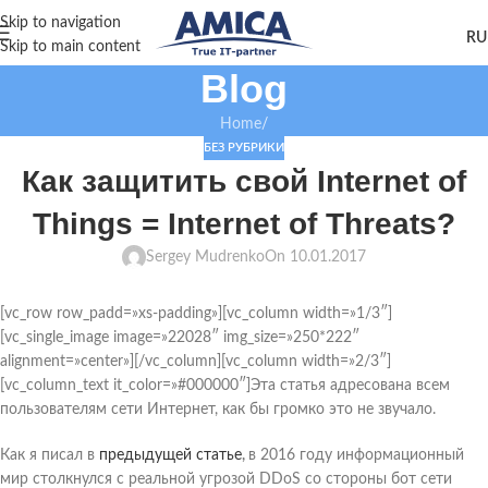
Skip to navigation
Skip to main content
Blog
Home
/
БЕЗ РУБРИКИ
Как защитить свой Internet of
Things = Internet of Threats?
Sergey Mudrenko
On 10.01.2017
[vc_row row_padd=»xs-padding»][vc_column width=»1/3″]
[vc_single_image image=»22028″ img_size=»250*222″
alignment=»center»][/vc_column][vc_column width=»2/3″]
[vc_column_text it_color=»#000000″]Эта статья адресована всем
пользователям сети Интернет, как бы громко это не звучало.
Как я писал в
предыдущей статье
,
в 2016 году информационный
мир столкнулся с реальной угрозой DDoS со стороны бот сети