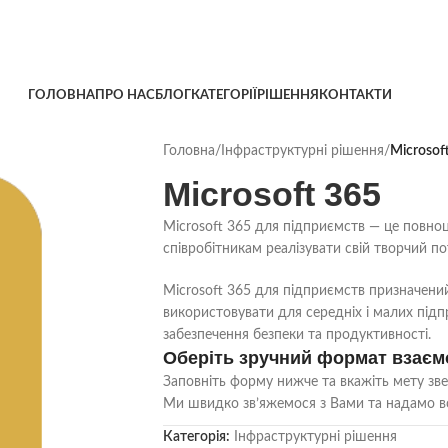
ГОЛОВНА
ПРО НАС
БЛОГ
КАТЕГОРІЇ
РІШЕННЯ
КОНТАКТИ
Головна
/
Інфраструктурні рішення
/
Microsof
Microsoft 365
Microsoft 365 для підприємств — це повноц
співробітникам реалізувати свій творчий п
Microsoft 365 для підприємств призначений
використовувати для середніх і малих підп
забезпечення безпеки та продуктивності.
Оберіть зручний формат взаємо
Заповніть форму нижче та вкажіть мету зве
Ми швидко зв’яжемося з Вами та надамо в
Категорія:
Інфраструктурні рішення