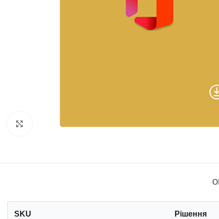
Клацніть, щоб збільшити
О
SKU
Рішення