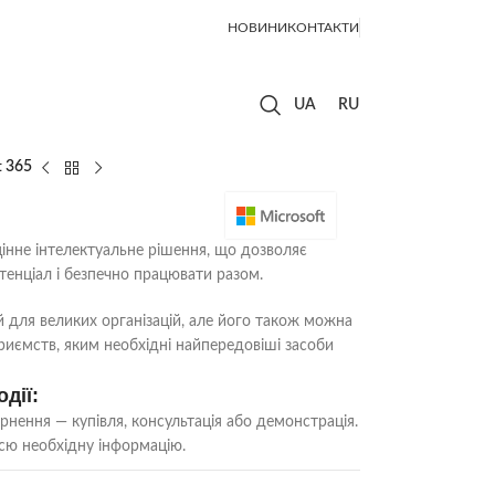
НОВИНИ
КОНТАКТИ
t 365
інне інтелектуальне рішення, що дозволяє
отенціал і безпечно працювати разом.
 для великих організацій, але його також можна
риємств, яким необхідні найпередовіші засоби
дії:
рнення — купівля, консультація або демонстрація.
сю необхідну інформацію.