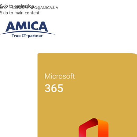
Skip to navigation
38 044 355 07 70
INFO@AMICA.UA
Skip to main content