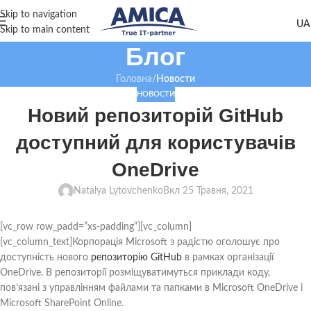
Skip to navigation
Skip to main content
Блог
Головна
/
Новости
НОВОСТИ
Новий репозиторій GitHub
доступний для користувачів
OneDrive
Natalya Lytovchenko
Вкл 25 Травня, 2021
[vc_row row_padd=”xs-padding”][vc_column]
[vc_column_text]Корпорація Microsoft з радістю оголошує про
доступність нового
репозиторію GitHub
в рамках організації
OneDrive. В репозиторії розміщуватимуться приклади коду,
пов’язані з управлінням файлами та папками в Microsoft OneDrive і
Microsoft SharePoint Online.