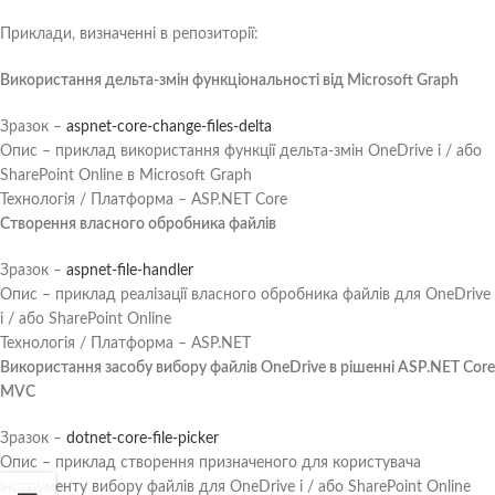
Приклади, визначенні в репозиторії:
Використання дельта-змін функціональності від Microsoft Graph
Зразок –
aspnet-core-change-files-delta
Опис – приклад використання функції дельта-змін OneDrive і / або
SharePoint Online в Microsoft Graph
Технологія / Платформа – ASP.NET Core
Створення власного обробника файлів
Зразок –
aspnet-file-handler
Опис – приклад реалізації власного обробника файлів для OneDrive
і / або SharePoint Online
Технологія / Платформа – ASP.NET
Використання засобу вибору файлів OneDrive в рішенні ASP.NET Core
MVC
Зразок –
dotnet-core-file-picker
Опис – приклад створення призначеного для користувача
інструменту вибору файлів для OneDrive і / або SharePoint Online