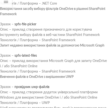
Технологія / Платформа – .NET Core
Використання засобу вибору фільтрів OneDrive в рішенні SharePoint
Framework
Зразок –
spfx-file-picker
Опис – приклад створення призначеного для користувача
інструменту вибору файлів в веб-частини SharePoint Framework
Технологія / Платформа – SharePoint Framework
Запит недавно використаних файлів за допомогою Microsoft Graph
Зразок –
spfx-latest-files
Опис – приклад використання Microsoft Graph для запиту OneDrive
і / або SharePoint Online
Технологія / Платформа – SharePoint Framework
Вивчення файлів в OneDrive з вирішенням UWP
Зразок –
провідник uwp-файлів
Опис – приклад створення додаток універсальної платформи
Windows для використання OneDrive і / або SharePoint Online
Технологія / Платформа – UWP