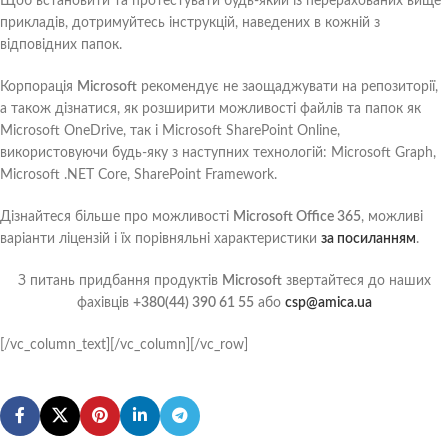
Щоб встановити та протестувати будь-який із перерахованих вище
прикладів, дотримуйтесь інструкцій, наведених в кожній з
відповідних папок.
Корпорація
Microsoft
рекомендує не заощаджувати на репозиторії,
а також дізнатися, як розширити можливості файлів та папок як
Microsoft OneDrive, так і Microsoft SharePoint Online,
використовуючи будь-яку з наступних технологій: Microsoft Graph,
Microsoft .NET Core, SharePoint Framework.
Дізнайтеся більше про можливості
Microsoft Office 365
, можливі
варіанти ліцензій і їх порівняльні характеристики
за посиланням
.
З питань придбання продуктів
Microsoft
звертайтеся до наших
фахівців
+380(44) 390 61 55
або
csp@amica.ua
[/vc_column_text][/vc_column][/vc_row]