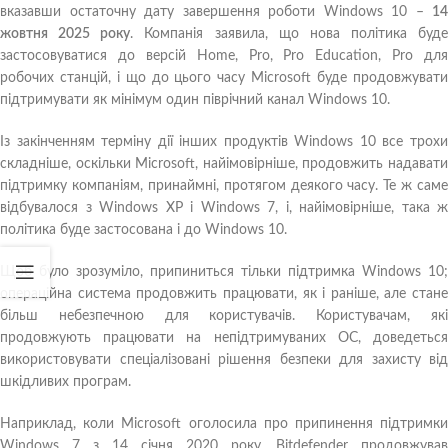
вказавши остаточну дату завершення роботи Windows 10 –
14
жовтня 2025 року
. Компанія заявила, що нова політика буде
застосовуватися до версій Home, Pro, Pro Education, Pro для
робочих станцій, і що до цього часу Microsoft буде продовжувати
підтримувати як мінімум один піврічний канал Windows 10.
Із закінченням терміну дії інших продуктів Windows 10 все трохи
складніше, оскільки Microsoft, найімовірніше, продовжить надавати
підтримку компаніям, принаймні, протягом деякого часу. Те ж саме
відбувалося з Windows XP і Windows 7, і, найімовірніше, така ж
політика буде застосована і до Windows 10.
Щоб було зрозуміло, припиниться тільки підтримка Windows 10;
операційна система продовжить працювати, як і раніше, але стане
більш небезпечною для користувачів. Користувачам, які
продовжують працювати на непідтримуваних ОС, доведеться
використовувати спеціалізовані рішення безпеки для захисту від
шкідливих програм.
Наприклад, коли Microsoft оголосила про припинення підтримки
Windows 7 з 14 січня 2020 року, Bitdefender продовжував