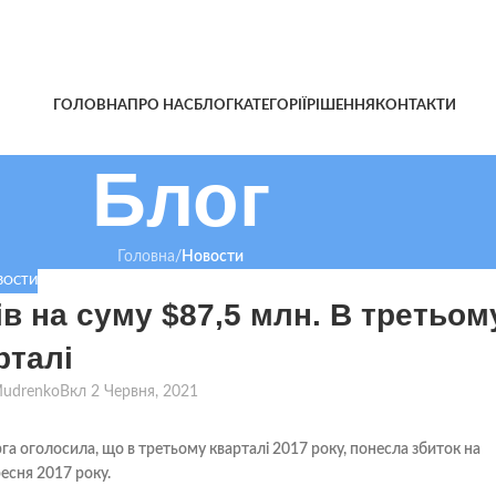
ГОЛОВНА
ПРО НАС
БЛОГ
КАТЕГОРІЇ
РІШЕННЯ
КОНТАКТИ
Блог
Головна
/
Новости
ВОСТИ
ів на суму $87,5 млн. В третьом
рталі
Mudrenko
Вкл 2 Червня, 2021
га оголосила, що в третьому кварталі 2017 року, понесла збиток на
ресня 2017 року.