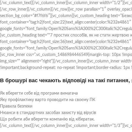
[/vc_column_text][/vc_column_inner][vc_column_inner width=”1/2″][vc_
[/vc_row_inner][/vc_column][/vc_row][vc_row parallax=”1″ overlay_opa
section_bg_color=”#f7f6f6″][vc_column][vc_custom_heading text=”Бе
font_container=”tag:h2|font_size:22|text_align:center|color:%232e4861″
google_fonts=”font_family:Open%20Sans%3A300%2C300italic%2Cregul
[vc_custom_heading text=”“7 простих способів, як не стати жертвою 
font_container=”tag:h2|font_size:36|text_align:center|color:%232e4861″
google_fonts=”font_family:Open%20Sans%3A300%2C300italic%2Cregul
[vc_row_inner css=”.vc_custom_1486984446549{margin-top: 10px !impor
img_size=”” alignment=”right”][/vc_column_inner][vc_column_inner wid
!important;background-repeat: no-repeat !important;border-radius: 1px 
В брошурі вас чекають відповіді на такі питання, 
Як вберегти себе від програми вимагача
Яку профілактику варто проводити на своєму ПК
Правила безпеки
Нюанси в стандартних засобах захисту від вірусів
Що робити аби вберегти компанію від кібератак.
[/vc_column_text][/vc_column_inner][vc_column_inner width=”1/3″][vc_