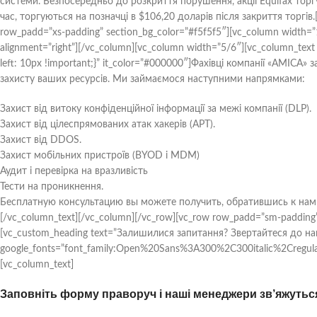
системи. Безпосередньо до розкриття порушення, акції Equifax торгу
час, торгуються на позначці в $106,20 доларів після закриття торгів.[
row_padd=”xs-padding” section_bg_color=”#f5f5f5″][vc_column width=”
alignment=”right”][/vc_column][vc_column width=”5/6″][vc_column_tex
left: 10px !important;}” it_color=”#000000″]Фахівці компанії «АМІСА»
захисту ваших ресурсів. Ми займаємося наступними напрямками:
Захист від витоку конфіденційної інформації за межі компанії (DLP).
Захист від цілеспрямованих атак хакерів (APT).
Захист від DDOS.
Захист мобільних пристроїв (BYOD і MDM)
Аудит і перевірка на вразливість
Тести на проникнення.
Бесплатную консультацию вы можете получить, обратившись к нам
[/vc_column_text][/vc_column][/vc_row][vc_row row_padd=”sm-padding”
[vc_custom_heading text=”Залишилися запитання? Звертайтеся до наших
google_fonts=”font_family:Open%20Sans%3A300%2C300italic%2Cregul
[vc_column_text]
Заповніть форму праворуч і наші менеджери зв’яжуться