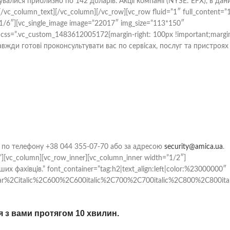
валися приблизно по 142 доларів. Акції компанії (NYSE: EFX), в дан
/vc_column_text][/vc_column][/vc_row][vc_row fluid=”1″ full_content=”
1/6″][vc_single_image image=”22017″ img_size=”113*150″
t css=”.vc_custom_1483612005172{margin-right: 100px !important;margi
 завжди готові проконсультувати вас по сервісах, послуг та пристроях
 по телефону +38 044 355-07-70 або за адресою
security@amica.ua
.
][vc_column][vc_row_inner][vc_column_inner width=”1/2″]
 фахівців.” font_container=”tag:h2|text_align:left|color:%23000000″
ar%2Citalic%2C600%2C600italic%2C700%2C700italic%2C800%2C800itali
 з вами протягом 10 хвилин.