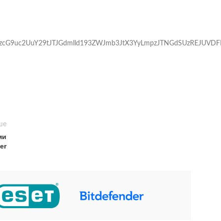
VzcG9uc2UuY29tJTJGdmlld193ZWJmb3JtX3YyLmpzJTNGdSUzREJUVDF
ше
ми
er