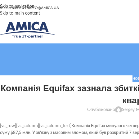
Skip to navigation
38 044 355 07 70
INFO@AMICA.UA
Skip to main content
НО
Компанія Equifax зазнала збитк
ква
Опубліковано
Sergey 
[vc_row][vc_column][vc_column_text]
Компанія Equifax минулого четвер
суму $87,5 млн. У зв’язку з масовим зломом, який був розкритий 7 ве