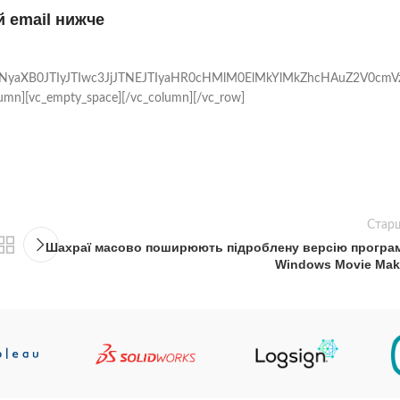
 email нижче
2NyaXB0JTIyJTIwc3JjJTNEJTIyaHR0cHMlM0ElMkYlMkZhcHAuZ2V0cm
lumn][vc_empty_space][/vc_column][/vc_row]
Стар
Шахраї масово поширюють підроблену версію програ
Windows Movie Mak