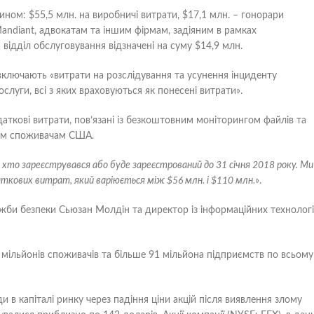
ином: $55,5 млн. на виробничі витрати, $17,1 млн. – гонорари
 Mandiant, адвокатам та іншим фірмам, задіяним в рамках
 відділ обслуговування відзначені на суму $14,9 млн.
, включають «витрати на розслідування та усунення інциденту
ослуги, всі з яких враховуються як понесені витрати».
даткові витрати, пов’язані із безкоштовним моніторингом файлів та
всім споживачам США.
, хто зареєструвався або буде зареєстрований до 31 січня 2018 року. Ми
аткових витрат, який варіюється між $56 млн. і $110 млн.
».
лужби безпеки Сьюзан Молдін та директор із інформаційних технолог
 мільйонів споживачів та більше 91 мільйона підприємств по всьому
и в капіталі ринку через падіння ціни акцій після виявлення злому