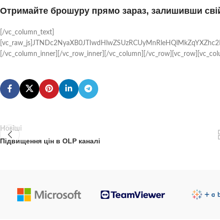
Отримайте брошуру прямо зараз, залишивши свій
[/vc_column_text]
[vc_raw_js]JTNDc2NyaXB0JTIwdHlwZSUzRCUyMnRleHQlMkZqYXZhc
[/vc_column_inner][/vc_row_inner][/vc_column][/vc_row][vc_row][vc_co
Новіші
Підвищення цін в OLP каналі