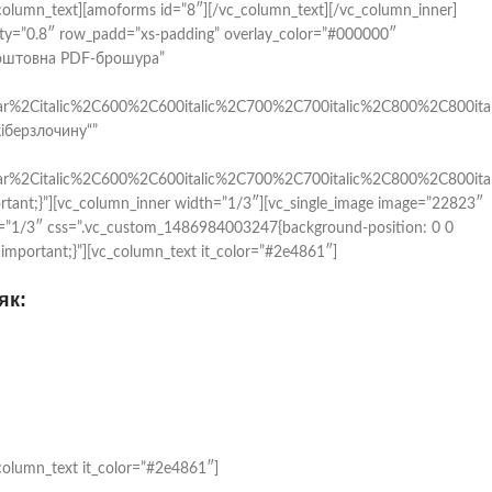
column_text][amoforms id=”8″][/vc_column_text][/vc_column_inner]
city=”0.8″ row_padd=”xs-padding” overlay_color=”#000000″
зкоштовна PDF-брошура”
ar%2Citalic%2C600%2C600italic%2C700%2C700italic%2C800%2C800itali
кіберзлочину“”
ar%2Citalic%2C600%2C600italic%2C700%2C700italic%2C800%2C800ital
tant;}”][vc_column_inner width=”1/3″][vc_single_image image=”22823″
th=”1/3″ css=”.vc_custom_1486984003247{background-position: 0 0
!important;}”][vc_column_text it_color=”#2e4861″]
як:
column_text it_color=”#2e4861″]