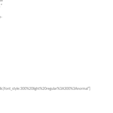
ий
1″
n-
c|font_style:300%20light%20regular%3A300%3Anormal”]