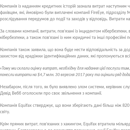
Компанія із наданням кредитних історій зазнала витрат наступним ч
фахівцям, які, ймовірно були виплачені компанії FireEye, підрозділу
розслідування передумов до події та заходів у відповідь. Витрати на
За словами компанії, витрати, пов’язані із інцидентом кібербезпеки
кібербезпеки, а також пов’язані із ним юридичні та інші професійні п
Компанія також заявила, що вона буде нести відповідальність за до
захистом від крадіжки ідентифікаційних даних, які пропонуються 
«
Тому ми склали оцінку витрат, необхідну для надання цієї послуги тим
понесли витрати на $4,7 млн. 30 вересня 2017 року та оцінили ряд дод
Незабаром, після того, як було виявлено злом системи, керівник с
Девід Вебб оголосили про своє звільнення з компанії.
Компанія Equifax стверджує, що вони зберігають дані більш ніж 820
світу.
Крім прямих витрат, пов’язаних з хакингом, Equifax втратила мільярд