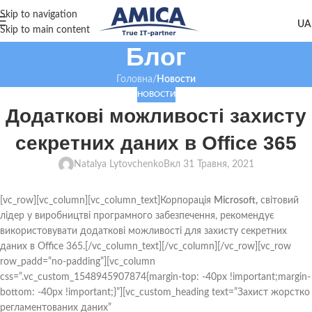
Skip to navigation
Skip to main content
Блог
Головна
/
Новости
НОВОСТИ
Додаткові можливості захисту
секретних даних в Office 365
Natalya Lytovchenko
Вкл 31 Травня, 2021
[vc_row][vc_column][vc_column_text]Корпорація
Microsoft,
світовий
лідер у виробництві програмного забезпечення, рекомендує
використовувати додаткові можливості для захисту секретних
даних в Office 365.[/vc_column_text][/vc_column][/vc_row][vc_row
row_padd=”no-padding”][vc_column
css=”.vc_custom_1548945907874{margin-top: -40px !important;margin-
bottom: -40px !important;}”][vc_custom_heading text=”Захист жорстко
регламентованих даних”