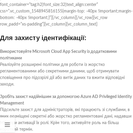
font_container=”tag:h2|font_size:32|text_align:center”
css=”.vc_custom_1548945816155{margin-top: -40px !important;margin-
bottom: -40px !important;}”][/vc_column][/vc_row][vc_row
row_padd=”xs-padding”][vc_column][vc_column_text]
Для захисту ідентифікації:
Використовуйте Microsoft Cloud App Security із додатковими
політиками
Реалізуйте розширені політики для роботи із жорстко
регламентованими або секретними даними, щоб отримувати
сповіщення про підозрілі дії або витік даних та вжити відповідні
заходи.
Зробіть захист надійнішим за допомогою Azure AD Privileged Identity
Management
Підсильте захист для адміністраторів, які працюють зі службами, в
яких розміщені секретні або жорстко регламентовані дані, надавши
MFA при активації їх ролі. Крім того, активуйте роль на більш
короткий термін.