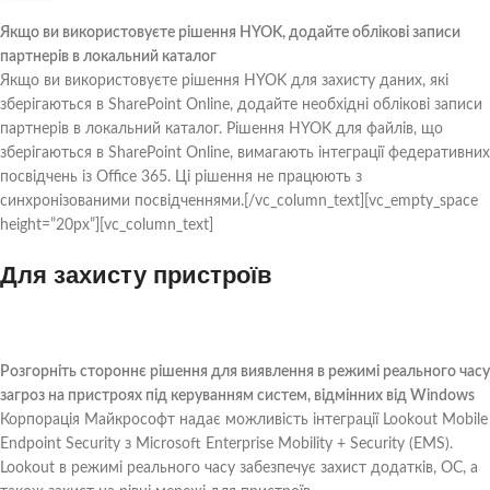
Якщо ви використовуєте рішення HYOK, додайте облікові записи
партнерів в локальний каталог
Якщо ви використовуєте рішення HYOK для захисту даних, які
зберігаються в SharePoint Online, додайте необхідні облікові записи
партнерів в локальний каталог. Рішення HYOK для файлів, що
зберігаються в SharePoint Online, вимагають інтеграції федеративних
посвідчень із Office 365. Ці рішення не працюють з
синхронізованими посвідченнями.[/vc_column_text][vc_empty_space
height=”20px”][vc_column_text]
Для захисту пристроїв
Розгорніть стороннє рішення для виявлення в режимі реального часу
загроз на пристроях під керуванням систем, відмінних від Windows
Корпорація Майкрософт надає можливість інтеграції Lookout Mobile
Endpoint Security з Microsoft Enterprise Mobility + Security (EMS).
Lookout в режимі реального часу забезпечує захист додатків, ОС, а