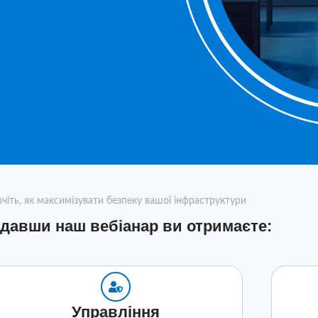
чіть, як максимізувати безпеку вашої інфраструктури
ідавши наш вебіанар ви отримаєте:
Управління