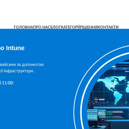
ГОЛОВНА
ПРО НАС
БЛОГ
КАТЕГОРІЇ
РІШЕННЯ
КОНТАКТИ
ю Intune
евайсами за допомогою
ої інфраструктури.
б 11:00
!