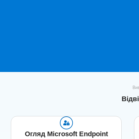
Вив
Відв
Огляд Microsoft Endpoint