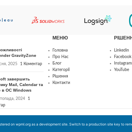
МЕНЮ
РІШЕН
можливості
Головна
Linkedin
ender GravityZone
Про Нас
Facebook
Блог
Instagram
сня, 2025
1 Коментар
Категорії
YouTube
Рішення
soft завершить
Контакти
мку Mail, Calendar та
e в ОС Windows
топада, 2024
1
тар
istered on
wpml.org
as a development site. Switch to a production site key to
rem