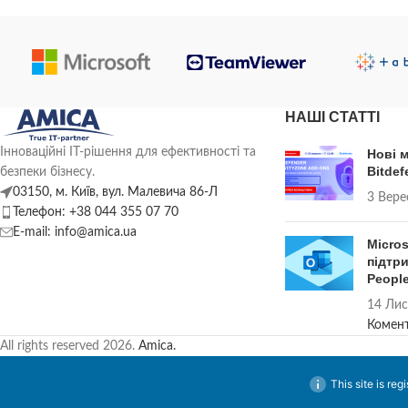
НАШІ СТАТТІ
Інноваційні ІТ-рішення для ефективності та
Нові 
Bitdef
безпеки бізнесу.
03150, м. Київ, вул. Малевича 86-Л
3 Вере
Телефон: +38 044 355 07 70
E-mail: info@amica.ua
Micro
підтри
Peopl
14 Лис
Комен
All rights reserved
2026.
Amica.
This site is reg