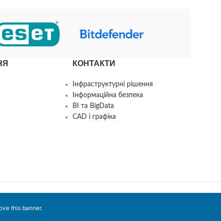
НЯ
КОНТАКТИ
Інфраструктурні рішення
Інформаційна безпека
BI та BigData
CAD і графіка
ove this banner
.