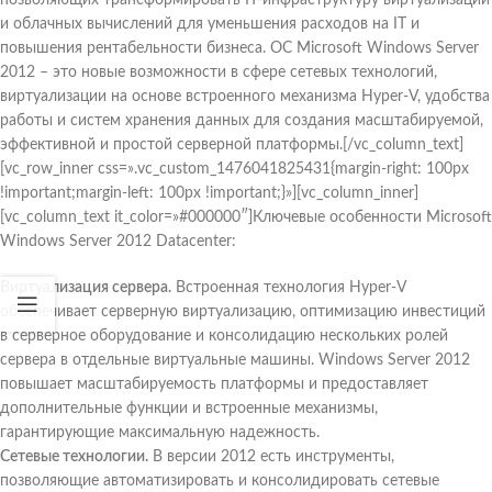
позволяющих трансформировать IT-инфраструктуру виртуализации
и облачных вычислений для уменьшения расходов на IT и
повышения рентабельности бизнеса. ОС Microsoft Windows Server
2012 – это новые возможности в сфере сетевых технологий,
виртуализации на основе встроенного механизма Hyper-V, удобства
работы и систем хранения данных для создания масштабируемой,
эффективной и простой серверной платформы.[/vc_column_text]
[vc_row_inner css=».vc_custom_1476041825431{margin-right: 100px
!important;margin-left: 100px !important;}»][vc_column_inner]
[vc_column_text it_color=»#000000″]Ключевые особенности Microsoft
Windows Server 2012 Datacenter:
Виртуализация сервера.
Встроенная технология Hyper-V
обеспечивает серверную виртуализацию, оптимизацию инвестиций
в серверное оборудование и консолидацию нескольких ролей
сервера в отдельные виртуальные машины. Windows Server 2012
повышает масштабируемость платформы и предоставляет
дополнительные функции и встроенные механизмы,
гарантирующие максимальную надежность.
Сетевые технологии.
В версии 2012 есть инструменты,
позволяющие автоматизировать и консолидировать сетевые