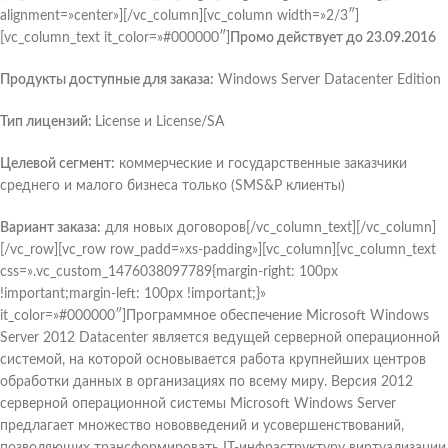
alignment=»center»][/vc_column][vc_column width=»2/3″]
[vc_column_text it_color=»#000000″]
Промо действует до 2
3
.0
9
.2016
Продукты доступные для заказа:
Windows Server Datacenter Edition
Тип лицензий:
License и License/SA
Целевой сегмент:
коммерческие и государственные заказчики
среднего и малого бизнеса только (SMS&P клиенты)
Вариант заказа
:
для новых договоров[/vc_column_text][/vc_column]
[/vc_row][vc_row row_padd=»xs-padding»][vc_column][vc_column_text
css=».vc_custom_1476038097789{margin-right: 100px
!important;margin-left: 100px !important;}»
it_color=»#000000″]Программное обеспечение Microsoft Windows
Server 2012 Datacenter является ведущей серверной операционной
системой, на которой основывается работа крупнейших центров
обработки данных в организациях по всему миру. Версия 2012
серверной операционной системы Microsoft Windows Server
предлагает множество нововведений и усовершенствований,