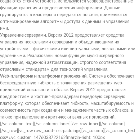
создаются стеки устройств, используются усовершенствованные
функции хранения и предоставления информации. Данные
группируются в кластеры и передаются по сети, применяются
оптимизированные алгоритмы доступа к данным и управления
ими.
Управление серверами.
Версия 2012 предоставляет средства
управления несколькими серверами и объединяющими их
устройствами – физическими или виртуальными, локальными или
удаленными. Реализованы новые функции мультисерверного
управления, надежной автоматизации, строгого соответствия
отраслевым стандартам для технологий управления.
Web-платформа и платформа приложений.
Система обеспечивает
беспрецедентную гибкость с точки зрения размещения web-
приложений локально и в облаке. Версия 2012 предоставляет
предприятиям и хостинг-провайдерам передовую серверную
платформу, которая обеспечивает гибкость, масштабируемость и
совместимость при создании и менеджменте частных облаков, а
также при выполнении критически важных приложений.
[/vc_column_text][/vc_column_inner][/vc_row_inner][/vc_column]
[/vc_row][vc_row row_padd=»xs-padding»][vc_column][vc_column_text
css=».vc_custom_1476038722162{margin-right: 100px