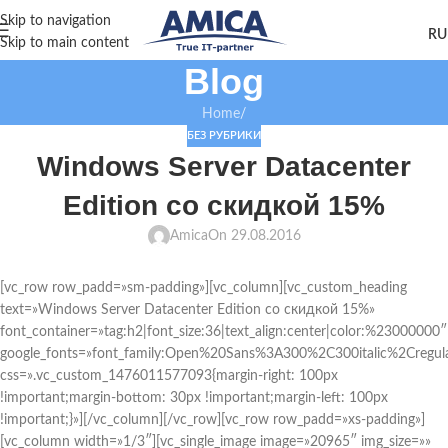
Skip to navigation
Skip to main content
Blog
Home
/
БЕЗ РУБРИКИ
Windows Server Datacenter
Edition со скидкой 15%
Amica
On 29.08.2016
[vc_row row_padd=»sm-padding»][vc_column][vc_custom_heading
text=»Windows Server Datacenter Edition со скидкой 15%»
font_container=»tag:h2|font_size:36|text_align:center|color:%23000000″
google_fonts=»font_family:Open%20Sans%3A300%2C300italic%2Cregul
css=».vc_custom_1476011577093{margin-right: 100px
!important;margin-bottom: 30px !important;margin-left: 100px
!important;}»][/vc_column][/vc_row][vc_row row_padd=»xs-padding»]
[vc_column width=»1/3″][vc_single_image image=»20965″ img_size=»»