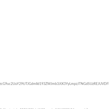
VzcG9uc2UuY29tJTJGdmlld193ZWJmb3JtX3YyLmpzJTNGdSUzREJUVDF