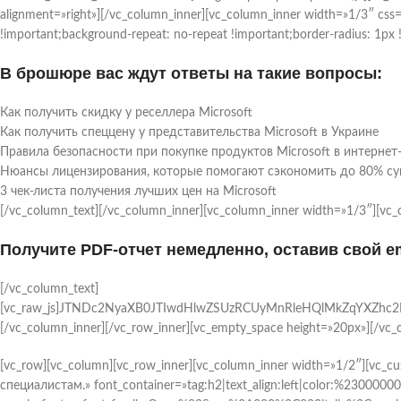
alignment=»right»][/vc_column_inner][vc_column_inner width=»1/3″ cs
!important;background-repeat: no-repeat !important;border-radius: 1px 
В брошюре вас ждут ответы на такие вопросы:
Как получить скидку у реселлера Microsoft
Как получить спеццену у представительства Microsoft в Украине
Правила безопасности при покупке продуктов Microsoft в интернет
Нюансы лицензирования, которые помогают сэкономить до 80% су
3 чек-листа получения лучших цен на Microsoft
[/vc_column_text][/vc_column_inner][vc_column_inner width=»1/3″][vc_
Получите PDF-отчет немедленно, оставив свой e
[/vc_column_text]
[vc_raw_js]JTNDc2NyaXB0JTIwdHlwZSUzRCUyMnRleHQlMkZqYXZhc
[/vc_column_inner][/vc_row_inner][vc_empty_space height=»20px»][/vc_
[vc_row][vc_column][vc_row_inner][vc_column_inner width=»1/2″][v
специалистам.» font_container=»tag:h2|text_align:left|color:%2300000