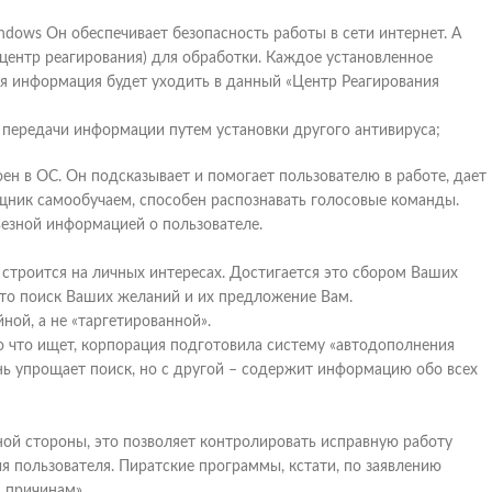
dows Он обеспечивает безопасность работы в сети интернет. А
(центр реагирования) для обработки. Каждое установленное
я информация будет уходить в данный «Центр Реагирования
и передачи информации путем установки другого антивируса;
н в ОС. Он подсказывает и помогает пользователю в работе, дает
ик самообучаем, способен распознавать голосовые команды.
ьезной информацией о пользователе.
 строится на личных интересах. Достигается это сбором Ваших
 это поиск Ваших желаний и их предложение Вам.
ной, а не «таргетированной».
о что ищет, корпорация подготовила систему «автодополнения
нь упрощает поиск, но с другой – содержит информацию обо всех
ой стороны, это позволяет контролировать исправную работу
ия пользователя. Пиратские программы, кстати, по заявлению
 причинам».