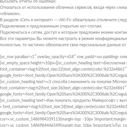
высылать отчеты об ошибках;
Отказаться от использования облачных сервисов, входя через «лок
«облаком»;
В разделе «Сеть и интернет» — «Wi-Fi» обязательно отключите сл
Подключение к предложенным открытым хот-спотам;
Подключаться к сетям, доступ к которым предложен моими контак
Все эти параметры Вы можете настроить в режим конфиденциально
полностью, то частично обезопасите свои персональные данные от
[vc_row parallax=»1″ overlay_opacity=»0.8″ row_padd=»xs-padding» ove
[vc_empty_space height=»10px»][vc_custom_heading text=»Бесплатна
font_container=»tag:h2|font_size:22|text_align:center|color:%232e4861″
google_fonts=»font_family:Open%20Sans%3A300%2C300italic%2Cregul
[vc_custom_heading text=»«3 способа сэкономить на покупке Microso
font_container=»tag:h2|font_size:36|text_align:center|color:%232e4861″
google_fonts=»font_family:Open%20Sans%3A300%2C300italic%2Cregul
[vc_custom_heading text=»Как покупать продукты Майкрософт с вы
» font_container=»tag:h2|font_size:18|text_align:center|color:%232e486
google_fonts=»font_family:Open%20Sans%3A300%2C300italic%2Cregul
css=».vc_custom_1486984339113{margin-top: -10px !important;margin-b
css=».vc_custom_1486984446549{margin-top: 10px !important;}»][vc_co