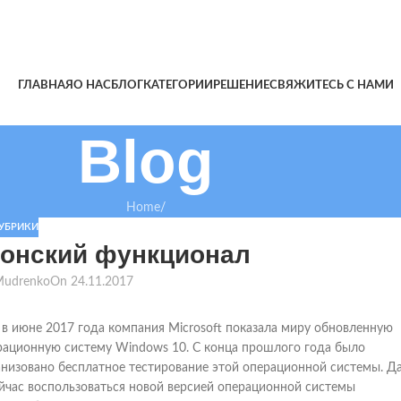
ГЛАВНАЯ
О НАС
БЛОГ
КАТЕГОРИИ
РЕШЕНИЕ
СВЯЖИТЕСЬ С НАМИ
Blog
Home
/
РУБРИКИ
ионский функционал
Mudrenko
On 24.11.2017
 в июне 2017 года компания Microsoft показала миру обновленную
рационную систему Windows 10. С конца прошлого года было
анизовано бесплатное тестирование этой операционной системы. Д
ейчас воспользоваться новой версией операционной системы