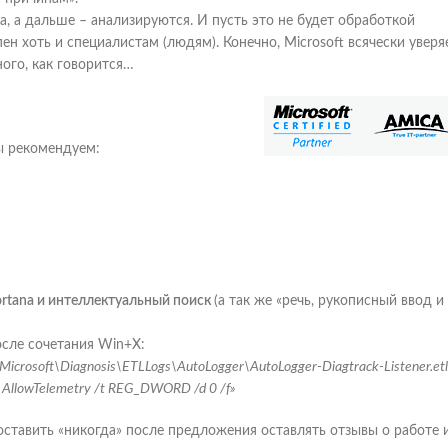
, а дальше – анализируются. И пусть это не будет обработкой
н хоть и специалистам (людям). Конечно, Microsoft всячески уверя
ого, как говорится…
ы рекомендуем:
rtana и интеллектуальный поиск
(а так же «речь, рукописный ввод и
сле сочетания Win+X:
\Microsoft\Diagnosis\ETLLogs\AutoLogger\AutoLogger-Diagtrack-Listener.etl
 AllowTelemetry /t REG_DWORD /d 0 /f»
тавить «никогда» после предложения оставлять отзывы о работе 