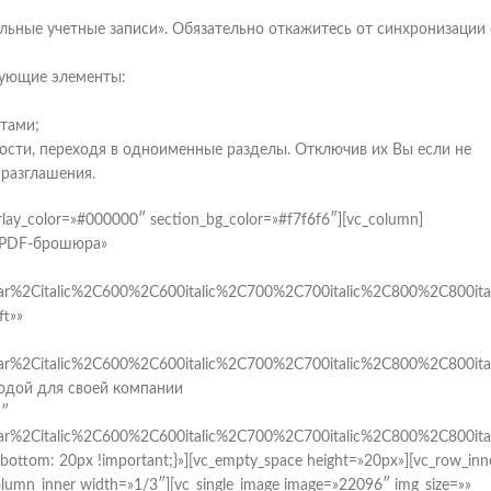
альные учетные записи». Обязательно откажитесь от синхронизации 
едующие элементы:
тами;
сти, переходя в одноименные разделы. Отключив их Вы если не
 разглашения.
rlay_color=»#000000″ section_bg_color=»#f7f6f6″][vc_column]
я PDF-брошюра»
ar%2Citalic%2C600%2C600italic%2C700%2C700italic%2C800%2C800ital
ft»»
ar%2Citalic%2C600%2C600italic%2C700%2C700italic%2C800%2C800ital
годой для своей компании
1″
ar%2Citalic%2C600%2C600italic%2C700%2C700italic%2C800%2C800ital
ottom: 20px !important;}»][vc_empty_space height=»20px»][vc_row_inn
lumn_inner width=»1/3″][vc_single_image image=»22096″ img_size=»»