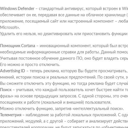
Windows Defender
– стандартный антивирус, который встроен в Win
обеспечивает он ее, передавая все данные на облачное хранилище 
приложение, посещаемый сайт или настроенный компонент – люба
Microsoft».
Удалить его нельзя, но деактивировать или приостановить функци
Помощник Cortana
– инновационный компонент, который был встрое
необходимые информационные справки для работы. Данный помощн
Учитывая постоянное обучение данного ПО, оно будет владеть сер
Его можно и просто отключить.
Advertising ID
– теперь реклама, которую Вы будете просматривать,
мнений, истории поиска и реальных предпочтений. По своей сути,
Вы сможете отключить эту функцию, но тогда реклама будет случай
Поиск
– учитывая, что каждый пользователь хочет быстрее найти т
фразы» на основе предыдущих запросов. С одной стороны, это оче
посещениях и работе (локальной и внешней) пользователя.
Можно отключить функцию, запретив «интеллектуальный поиск».
Телеметрия
– наблюдение за работой локальных приложений. С одн
приложений, модулей, а с другой – собирает и анализирует действ
представителей корпорации, не будут запускаться по «объективным