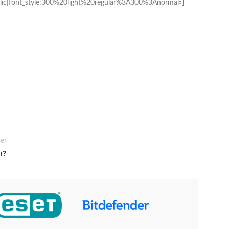
ic|font_style:300%20light%20regular%3A300%3Anormal»]
er
ы?