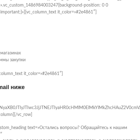
s=».vc_custom_1486984003247{background-position: 0 0
!important;}»][vc_column_text it_color=»#2e4861″]
-магазинах
ммы закупки
column_text it_color=»#2e4861″]
mail ниже
2NyaXB0JTIyJTIwc3JjJTNEJTIyaHR0cHMlM0ElMkYlMkZhcHAuZ2V0cm
column][/vc_row]
c_custom_heading text=»Остались вопросы? Обращайтесь к нашим
0″