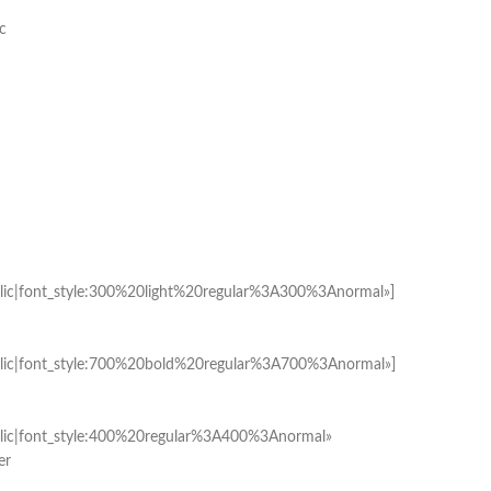
с
ic|font_style:300%20light%20regular%3A300%3Anormal»]
ic|font_style:700%20bold%20regular%3A700%3Anormal»]
ic|font_style:400%20regular%3A400%3Anormal»
er