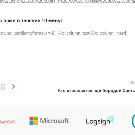
ar%2Citalic%2C600%2C600italic%2C700%2C700italic%2C800%2C800ital
 вами в течение 10 минут.
column_text][amoforms id=»8″][/vc_column_text][/vc_column_inner]
Old
Кто скрывается под бородой Сант