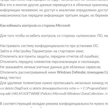
Все эти и многие другие данные переводятся в облачные хранилища
информации человеком, но доступ к аналитике определенно доступе
невозможностью передачи информации третьим лицам, но бережен
Как избежать контроля со стороны Microsoft
Для того чтобы ослабить контроль со стороны «шпионских» ПО, м
Настраивать систему конфиденциальности при установке ОС:
Зайти в «Настройку Параметров» на стартовом окне;
Отключить все пункты защиты, передачи отчетов об ошибках;
Отключить передачу элементов персонализации и геолокации.
Не указывайте личные учетные данные для облачных сервисов;
Отключить рассматриваемый нами
Windows Defender, помощник Co
ввод текста»)
Для удаления телеметрии нужно прописывать несколько команд по
«sc delete DiagTrack sc delete dmwappushservice echo «» > C:\ProgramData
reg add «HKLM\SOFTWARE\Policies\Microsoft\Windows\DataCollection» /v
В соответствующей вкладке режима конфиденциальности нужно пос