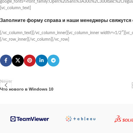
google_fonts=»font_family:Open%20Sans%3A300%2C300italic%2Cregul
[vc_column_text]
Заполните форму справа и наши менеджеры свяжутся с
[/vc_column_text][/vc_column_inner][vc_column_inner width=»1/2″][vc_
[/vc_row_inner][/vc_column][/vc_row]
Newer
Что нового в Windows 10