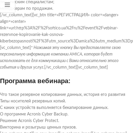
техническим специалистам;
менеджерам по продажам.
[/vc_column_text][vc_btn title=»РЕГИСТРАЦИЯ» color=»danger»
align=»center»
link=»url:http%3A%2F%2Fsoftico.ua%2Fru%2Fevent%2Fvebinar-
rezervnoe-kopirovanie-kak-osnova-
kiberbezopasnosti%2F%3Futm_source%3Damica%26utm_medium%3Dp
[vc_column_text]
* Нажимая эту кнопку Вы предоставляете свою
персональную информацию компании AMICA, которая будет
использовать ее для коммуникации с Вами относительно этого
события и других услуг.
[/vc_column_text][vc_column_text]
Программа вебинара:
Что такое резервное копирование данных, история его развития
Типы носителей резервных копий.
С каких устройств выполняется бекапирование данных.
О программе Acronis Cyber Backup.
Решение Acronis Cyber Protect.
Викторина и розыгрыш ценных призов.