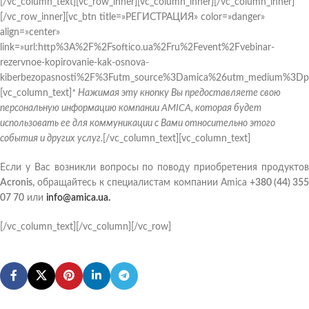
[/vc_column_text][vc_row_inner][vc_column_inner][/vc_column_inner]
[/vc_row_inner][vc_btn title=»РЕГИСТРАЦИЯ» color=»danger»
align=»center»
link=»url:http%3A%2F%2Fsoftico.ua%2Fru%2Fevent%2Fvebinar-
rezervnoe-kopirovanie-kak-osnova-
kiberbezopasnosti%2F%3Futm_source%3Damica%26utm_medium%3Dp
[vc_column_text]
* Нажимая эту кнопку Вы предоставляете свою
персональную информацию компании AMICA, которая будет
использовать ее для коммуникации с Вами относительно этого
события и других услуг.
[/vc_column_text][vc_column_text]
Если у Вас возникли вопросы по поводу приобретения продуктов
Acronis,
обращайтесь к специалистам компании Amica
+380 (44) 355
07 70
или
info@amica.ua.
[/vc_column_text][/vc_column][/vc_row]