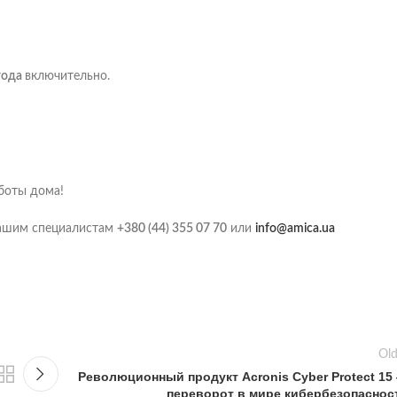
 года
включительно.
боты дома!
ашим специалистам
+380 (44) 355 07 70
или
info@amica.ua
Old
Революционный продукт Acronis Cyber Protect 15
переворот в мире кибербезопаснос