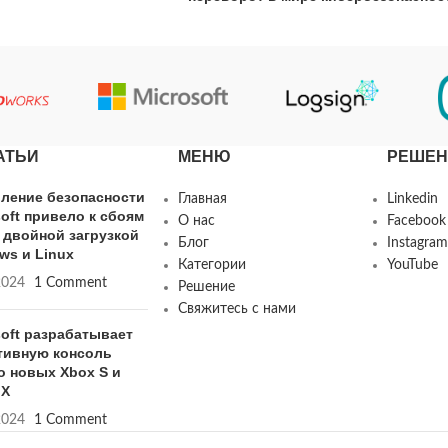
АТЬИ
МЕНЮ
РЕШЕН
ление безопасности
Главная
Linkedin
soft привело к сбоям
О нас
Facebook
с двойной загрузкой
Блог
Instagram
ws и Linux
Категории
YouTube
2024
1 Comment
Решение
Свяжитесь с нами
soft разрабатывает
тивную консоль
о новых Xbox S и
 X
2024
1 Comment