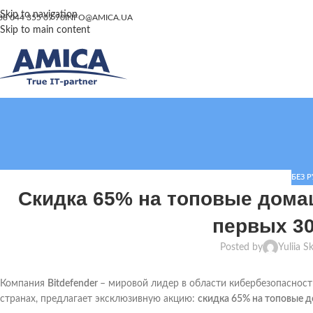
Skip to navigation
38 044 355 07 70
INFO@AMICA.UA
Skip to main content
БЕЗ 
Скидка 65% на топовые домаш
первых 30
Posted by
Yuliia S
Компания
Bitdefender
– мировой лидер в области кибербезопасност
странах, предлагает эксклюзивную акцию:
скидка 65% на топовые д