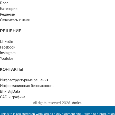
Блог
Категории
Решение
Свяжитесь с нами
РЕШЕНИЕ
Linkedin
Facebook
Instagram
YouTube
КОНТАКТЫ
Инфраструктурные решения
Информационная безопасность
BI и BigData
CAD и графика
All rights reserved
2026.
Amica.
This site is registered on
wpml.org
as a development site. Switch to a production