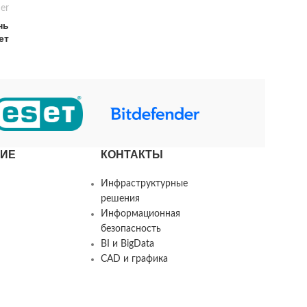
er
нь
ет
ИЕ
КОНТАКТЫ
Инфраструктурные
решения
Информационная
безопасность
BI и BigData
CAD и графика