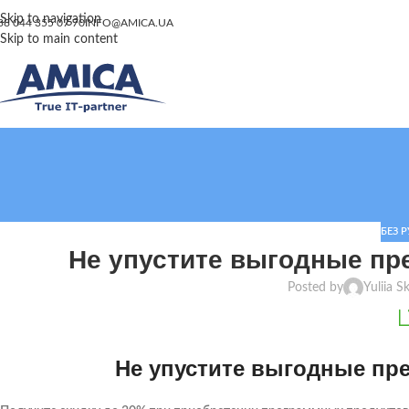
Skip to navigation
38 044 355 07 70
INFO@AMICA.UA
Skip to main content
БЕЗ 
Не упустите выгодные п
Posted by
Yuliia S
Не упустите выгодные пр