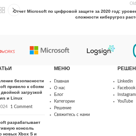
Old
Отчет Microsoft по цифровой защите за 2020 год: урове
сложности киберугроз раст
АТЬИ
МЕНЮ
РЕШЕН
ление безопасности
Главная
Linkedin
soft привело к сбоям
О нас
Facebook
с двойной загрузкой
Блог
Instagram
ws и Linux
Категории
YouTube
2024
1 Comment
Решение
Свяжитесь с нами
soft разрабатывает
тивную консоль
о новых Xbox S и