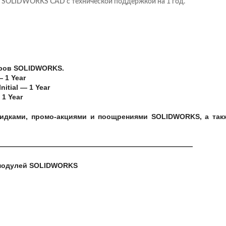
 SOLIDWORKS CAD с технической поддержкой на 1 год.
еров SOLIDWORKS.
 1 Year
itial — 1 Year
1 Year
кидками, промо-акциями и поощрениями SOLIDWORKS, а так
————————————————————————————
 модулей SOLIDWORKS