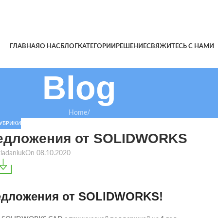
ГЛАВНАЯ
О НАС
БЛОГ
КАТЕГОРИИ
РЕШЕНИЕ
СВЯЖИТЕСЬ С НАМИ
Blog
Home
/
РУБРИКИ
редложения от SOLIDWORKS
kladaniuk
On 08.10.2020
едложения от SOLIDWORKS!