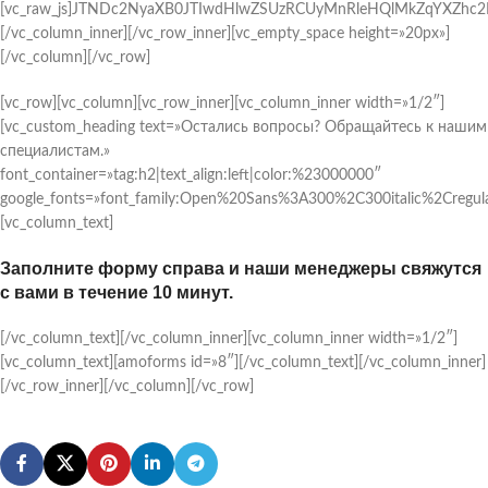
[vc_raw_js]JTNDc2NyaXB0JTIwdHlwZSUzRCUyMnRleHQlMkZqYXZhc
[/vc_column_inner][/vc_row_inner][vc_empty_space height=»20px»]
[/vc_column][/vc_row]
[vc_row][vc_column][vc_row_inner][vc_column_inner width=»1/2″]
[vc_custom_heading text=»Остались вопросы? Обращайтесь к нашим
специалистам.»
font_container=»tag:h2|text_align:left|color:%23000000″
google_fonts=»font_family:Open%20Sans%3A300%2C300italic%2Cregul
[vc_column_text]
Заполните форму справа и наши менеджеры свяжутся
с вами в течение 10 минут.
[/vc_column_text][/vc_column_inner][vc_column_inner width=»1/2″]
[vc_column_text][amoforms id=»8″][/vc_column_text][/vc_column_inner]
[/vc_row_inner][/vc_column][/vc_row]