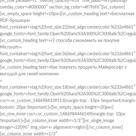
[vc_row parallax=»1″ overlay_opacity=»0.8″ row_padd=»xs-padding»
overlay_color=»#000000″ section_bg_color=»#f7f6f6″][vc_column]
[vc_empty_space height=»10px»][vc_custom_heading text=»Бесплатная
PDF-брошюра»
font_container=»tag:h2|font_size:22|text_align:center|color:%232e4861″
google_fonts=»font_family:Open%20Sans%3A300%2C300italic%2Cregul
[vc_custom_heading text=»«3 способа сэкономить на покупке
Microsoft»»
font_container=»tag:h2|font_size:36|text_align:center|color:%232e4861″
google_fonts=»font_family:Open%20Sans%3A300%2C300italic%2Cregul
[vc_custom_heading text=»Как покупать продукты Майкрософт с
выгодой для своей компании
»
font_container=»tag:h2|font_size:18|text_align:center|color:%232e4861″
google_fonts=»font_family:Open%20Sans%3A300%2C300italic%2Cregul
css=».vc_custom_1486984339113{margin-top: -10px !important;margin-
bottom: 20px !important;}»][vc_empty_space height=»20px»]
[vc_row_inner css=».vc_custom_1486984446549{margin-top: 10px
!important;}»][vc_column_inner width=»1/3″][vc_single_image
image=»22096″ img_size=»» alignment=»right»][/vc_column_inner]
[vc_column_inner width=»1/3″