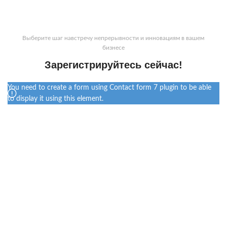
Выберите шаг навстречу непрерывности и инновациям в вашем
бизнесе
Зарегистрируйтесь сейчас!
You need to create a form using Contact form 7 plugin to be able
to display it using this element.
До начала осталось совсем мало времени. Присоединяйтесь!
ОТСЧЕТ ДО
ВЕБИНАРА: