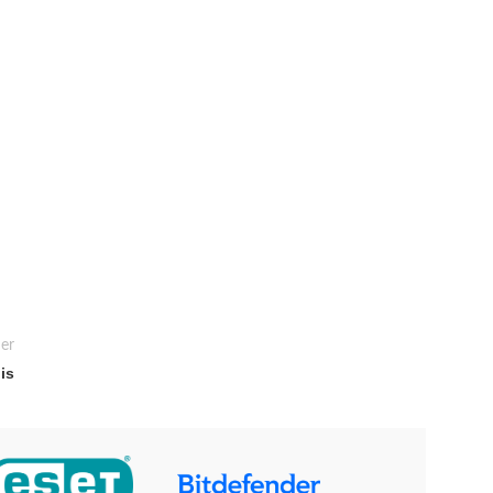
er
is