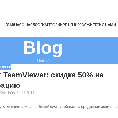
ГЛАВНАЯ
О НАС
БЛОГ
КАТЕГОРИИ
РЕШЕНИЕ
СВЯЖИТЕСЬ С НАМИ
Blog
Home
/
РУБРИКИ
 TeamViewer: скидка 50% на
рацию
Sytnik
On 21.12.2019
одключения, компания
TeamViewer
, сообщает о продлении
акционно