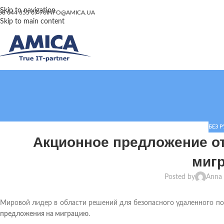
Skip to navigation
38 044 355 07 70
INFO@AMICA.UA
Skip to main content
БЕЗ 
Акционное предложение от
миг
Posted by
Anna 
Мировой лидер в области решений для безопасного удаленного п
предложени
я
на миграцию
.