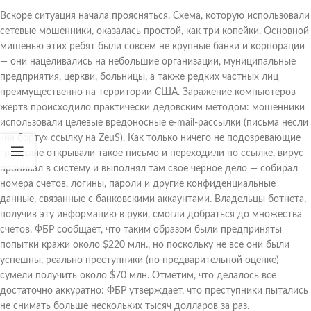
Вскоре ситуация начала проясняться. Схема, которую использовали
сетевые мошенники, оказалась простой, как три копейки. Основной
мишенью этих ребят были совсем не крупные банки и корпорации
— они нацеливались на небольшие организации, муниципальные
предприятия, церкви, больницы, а также редких частных лиц
преимущественно на территории США. Заражение компьютеров
жертв происходило практически дедовским методом: мошенники
использовали целевые вредоносные e-mail-рассылки (письма несли
«на борту» ссылку на ZeuS). Как только ничего не подозревающие
граждане открывали такое письмо и переходили по ссылке, вирус
проникал в систему и выполнял там свое черное дело — собирал
номера счетов, логины, пароли и другие конфиденциальные
данные, связанные с банковскими аккаунтами. Владельцы ботнета,
получив эту информацию в руки, смогли добраться до множества
счетов. ФБР сообщает, что таким образом были предприняты
попытки кражи около $220 млн., но поскольку не все они были
успешны, реально преступники (по предварительной оценке)
сумели получить около $70 млн. Отметим, что делалось все
достаточно аккуратно: ФБР утверждает, что преступники пытались
не снимать больше нескольких тысяч долларов за раз.