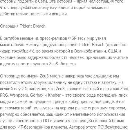
стороны подойти к Сети. Эта история – яркая иллюстрация того,
что спецслужбы многому научились и порой занимаются
действительно полезными вещами.
Операция Trident Breach.
В октябре месяце из пресс-релизов ФБР весь мир узнал
масштабную международную операцию Trident Breach (дословно:
«удар трезубцем»), во время которой в Великобритании, США и
Украине было задержано более ста человек, принимавших участие
в деятельности крупного ZeuS- ботнета.
О троянце по имени ZeuS многие наверняка уже слышали; мы
посвятили этому злоумышленнику не одну статью и заметку. На
всякий случай, напомню, что ZeuS, также известный в сети как Zbot,
PRG, Wsnpoem, Gorhax и Kneber – это своего рода последний писк
моды и самый популярный тренд в киберпреступной среде. Этот
инструментарий пользуется на черном рынке огромным спросом,
регулярно обновляется, защищен от нелегального использования
лучше лицензионного ПО и является настоящей головной болью
для всех ИТ-безопасников планеты. Авторов этого ПО безуспешно