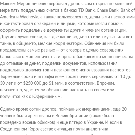
Максим Мирошниченко вербовал дропов, сам открыл по меньшей
мере пять поддельных счетов в банках TD Bank, Chase Bank, Bank of
America и Wachovia, а также пользовался поддельными паспортами
и контактировал с хакерами и лицами, которые могли помочь
оформить поддельные документы другим членам организации.
Другие случаи схожи, как две капли воды: это или «мулы», или вот
такие, в общем-то, мелкие координаторы. Обвинения им были
предъявлены самые разные — от сговора с целью совершения
банковского мошенничества и просто банковского мошенничества
до отмывания денег, подделки документов, использования
поддельных документов и незаконного использования паспортов.
Тюремные сроки и штрафы всем грозят очень серьезные: от 10 до
30 лет и от $250 000 до $1 млн. в соответствии. Впрочем,
неизвестно, удастся ли обвинению настоять на своем или
получится как с Юферицыным.
Однако кроме сотни дропов, пойманных американцами, еще 20
человек были арестованы в Великобритании (также было
проведено восемь обысков) и еще пятеро в Украине. И если в
Соединенном Королевстве ситуация почти аналогична