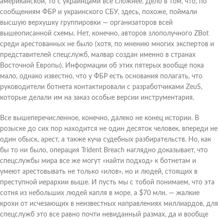
американской, то с украинцами все сложнее. Дело в том, что, по
сообщениям ФБР и украинского СБУ, здесь, похоже, поймали
высшую верхушку группировки — организаторов всей
вышеописанной схемы. Нет, конечно, авторов злополучного ZBot
среди арестованных не было (хотя, по мнению многих экспертов и
представителей спецслужб, малвар создан именно в странах
Восточной Европы). Информации об этих пятерых вообще пока
мало, однако известно, что у ФБР есть основания полагать, что
руководители ботнета контактировали с разработчиками ZeuS,
которые делали им на заказ особые версии инструментария.
Все вышеперечисленное, конечно, далеко не конец истории. В
розыске до сих пор находится не один десяток человек, впереди не
один обыск, арест, а также куча судебных разбирательств. Но, как
бы то ни было, операция Trident Breach наглядно доказывает, что
спецслужбы мира все же могут «найти подход» к ботнетам и
умеют арестовывать не только «илов», но и людей, стоящих в
преступной иерархии выше. И пусть мы с тобой понимаем, что эта
сотня из небольших людей капля в море, а $70 млн. — жалкие
крохи от исчезающих в неизвестных направлениях миллиардов, для
спецслужб это все равно почти невиданный размах, да и вообще