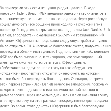
За примерами этих схем не нужно уходить далеко. В ходе
операции Trident Breach ФБР внедрило одного из своих агентов в
мошенническую сеть именно в качестве дропа. Через российскую
социальную сеть (все общение происходило на русском) агент
нашел «работодателя», скрывавшегося под ником Jack Daniels. Jack
Daniels, впоследствии оказавшийся 26-летним гражданином РФ
Антоном Юферицыным, предложил следующую «работу»: нужно
было открыть в США несколько банковских счетов, получать на них
переводы и обналичивать деньги. Под пристальным наблюдением
ФБР все было выполнено, и так хорошо, что замаскированный
агент даже смог лично встретиться с Юферицыным.
«Работодатель» вдруг решил с глазу на глаз обсудить со
«студентом» перспективу открытия бизнес-счета, на который
можно было бы переводить больше денег. Очевидно, во время
этой первой встречи Jack Daniels ничего не заподозрил, поскольку
вскоре на счет подставного ила поступил первый перевод в
размере $9983. Через несколько дней Jack Daniels назначил агенту
ответную встречу, на этот раз уже непосредственно для передачи
денег. Во время этого действия Юферицин и был благополучно