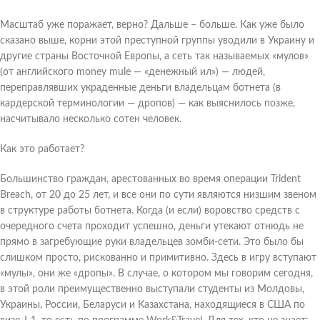
Масштаб уже поражает, верно? Дальше – больше. Как уже было
сказано выше, корни этой преступной группы уводили в Украину и
другие страны Восточной Европы, а сеть так называемых «мулов»
(от английского money mule — «денежный ил») — людей,
переправлявших украденные деньги владельцам ботнета (в
кардерской терминологии — дропов) — как выяснилось позже,
насчитывало несколько сотен человек.
Как это работает?
Большинство граждан, арестованных во время операции Trident
Breach, от 20 до 25 лет, и все они по сути являются низшим звеном
в структуре работы ботнета. Когда (и если) воровство средств с
очередного счета проходит успешно, деньги утекают отнюдь не
прямо в загребующие руки владельцев зомби-сети. Это было бы
слишком просто, рискованно и примитивно. Здесь в игру вступают
«мулы», они же «дропы». В случае, о котором мы говорим сегодня,
в этой роли преимущественно выступали студенты из Молдовы,
Украины, России, Беларуси и Казахстана, находящиеся в США по