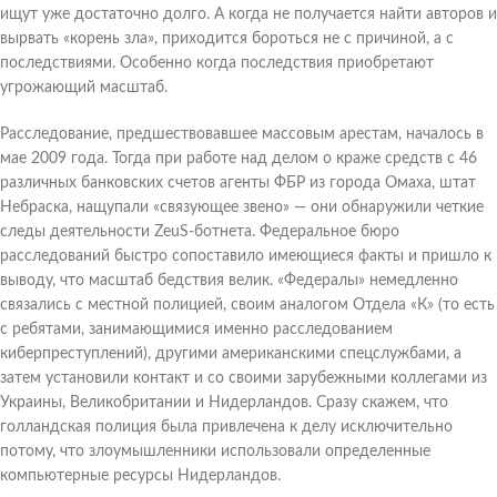
ищут уже достаточно долго. А когда не получается найти авторов и
вырвать «корень зла», приходится бороться не с причиной, а с
последствиями. Особенно когда последствия приобретают
угрожающий масштаб.
Расследование, предшествовавшее массовым арестам, началось в
мае 2009 года. Тогда при работе над делом о краже средств с 46
различных банковских счетов агенты ФБР из города Омаха, штат
Небраска, нащупали «связующее звено» — они обнаружили четкие
следы деятельности ZeuS-ботнета. Федеральное бюро
расследований быстро сопоставило имеющиеся факты и пришло к
выводу, что масштаб бедствия велик. «Федералы» немедленно
связались с местной полицией, своим аналогом Отдела «К» (то есть
с ребятами, занимающимися именно расследованием
киберпреступлений), другими американскими спецслужбами, а
затем установили контакт и со своими зарубежными коллегами из
Украины, Великобритании и Нидерландов. Сразу скажем, что
голландская полиция была привлечена к делу исключительно
потому, что злоумышленники использовали определенные
компьютерные ресурсы Нидерландов.